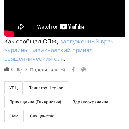
Как сообщал СПЖ,
заслуженный врач
Украины Валихновский принял
священнический сан
.
0
0
Поделиться
УПЦ
Таинства Церкви
Причащение (Евхаристия)
Здравоохранение
СМИ
Священство