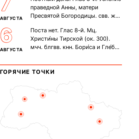
7
Печерского, в Ближних
праведной Анны, матери
пещерах...
Пресвятой Богородицы. свв. жен
АВГУСТА
Олимпиа́ды, диаконисы (409) и
6
Поста нет. Глас 8-й. Мц.
прп. Евпракси́и девы,...
Христи́ны Тирской (ок. 300).
мчч. блгвв. кнн. Бори́са и Гле́ба,
АВГУСТА
во Святом Крещении Рома́на и
Дави́да (1015). Прп....
ГОРЯЧИЕ ТОЧКИ