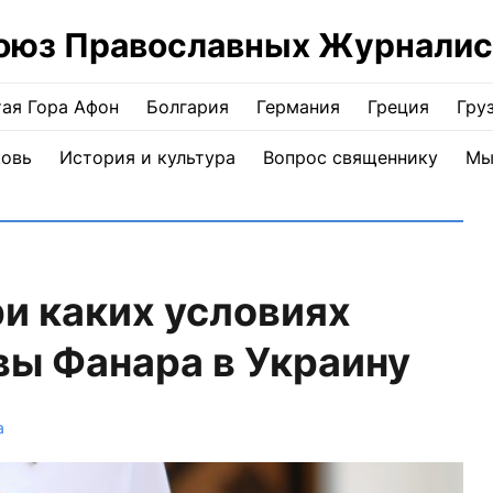
оюз Православных Журналис
ая Гора Афон
Болгария
Германия
Греция
Гру
ковь
История и культура
Вопрос священнику
Мы
и каких условиях
вы Фанара в Украину
а