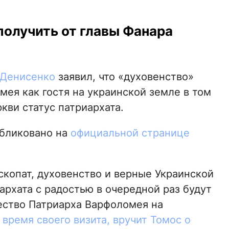
получить от главы Фанара
т Денисенко
заявил, что «духовенство»
ея как гостя на украинской земле в том
ркви статус патриархата.
бликовано на
официальной странице
ископат, духовенство и верные Украинской
рхата с радостью в очередной раз будут
шество Патриарха Варфоломея на
 время своего визита, вручит Томос о