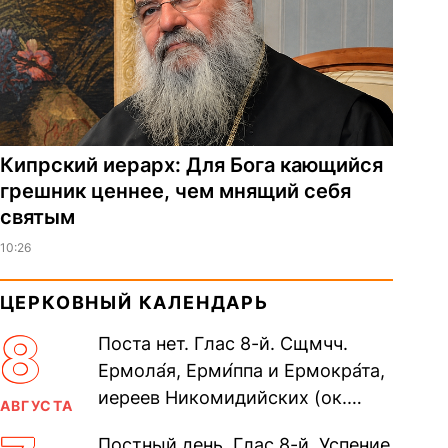
Кипрский иерарх: Для Бога кающийся
грешник ценнее, чем мнящий себя
святым
10:26
ЦЕРКОВНЫЙ КАЛЕНДАРЬ
8
Поста нет. Глас 8-й. Сщмчч.
Ермола́я, Ерми́ппа и Ермокра́та,
иереев Никомидийских (ок.
АВГУСТА
305). Прп. Моисе́я У́грина,
Постный день. Глас 8-й. Успение