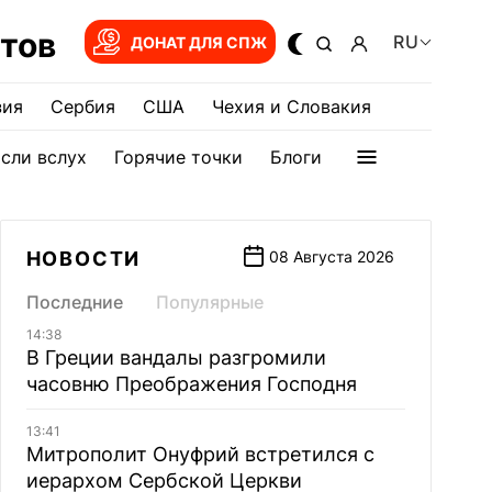
тов
RU
ДОНАТ ДЛЯ СПЖ
зия
Сербия
США
Чехия и Словакия
сли вслух
Горячие точки
Блоги
НОВОСТИ
08 Августа 2026
Последние
Популярные
14:38
В Греции вандалы разгромили
часовню Преображения Господня
13:41
Митрополит Онуфрий встретился с
иерархом Сербской Церкви