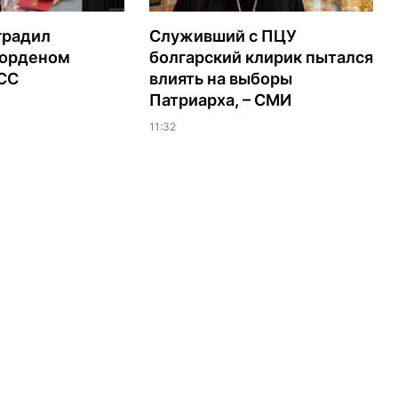
градил
Служивший с ПЦУ
орденом
болгарский клирик пытался
ЭСС
влиять на выборы
Патриарха, – СМИ
11:32