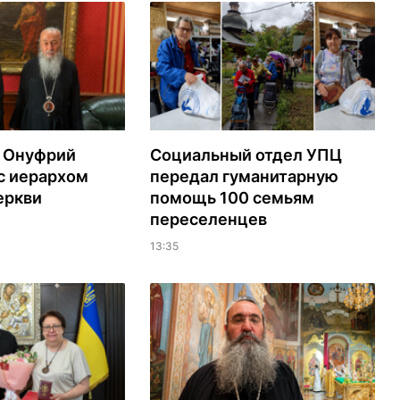
 Онуфрий
Социальный отдел УПЦ
с иерархом
передал гуманитарную
еркви
помощь 100 семьям
переселенцев
13:35