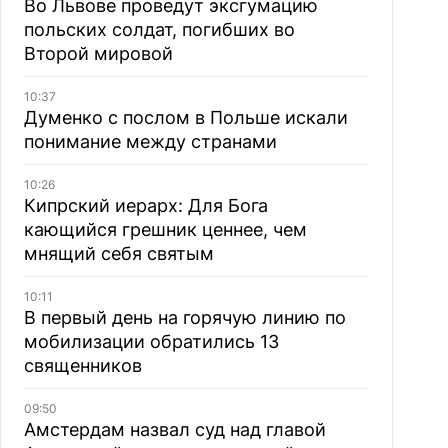
Во Львове проведут эксгумацию
польских солдат, погибших во
Второй мировой
10:37
Думенко с послом в Польше искали
понимание между странами
10:26
Кипрский иерарх: Для Бога
кающийся грешник ценнее, чем
мнящий себя святым
10:11
В первый день на горячую линию по
мобилизации обратились 13
священников
09:50
Амстердам назвал суд над главой