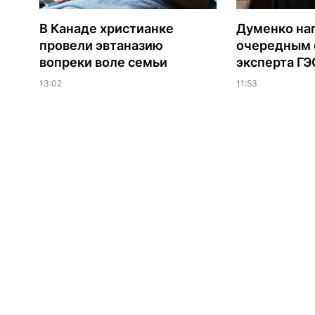
В Канаде христианке
Думенко на
провели эвтаназию
очередным 
вопреки воле семьи
эксперта Г
13:02
11:53