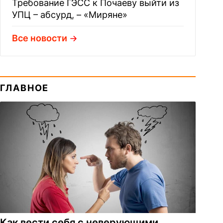
Требование ГЭСС к Почаеву выйти из
УПЦ – абсурд, – «Миряне»
Все новости
ГЛАВНОЕ
Как вести себя с неверующими