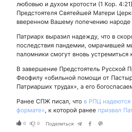
любовью и духом кротости (1 Кор. 4:2
Предстоятеля Святейшей Матери Церкв
вверенном Вашему попечению народе 
Патриарх выразил надежду, что в ско
последствия пандемии, омрачившей м
паломники смогут вновь устремиться 
В завершение Предстоятель Русской 
Феофилу «обильной помощи от Пастыр
Патриарших трудах», а его богоспасае
Ранее СПЖ писал, что
в РПЦ надеются
формате»
, к которой ранее
призвал Па
0
0
Поделиться