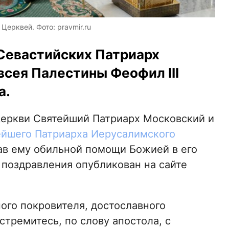
ерквей. Фото: pravmir.ru
 Севастийских Патриарх
всея Палестины Феофил III
а.
Церкви Святейший Патриарх Московский и
йшего Патриарха Иерусалимского
ав ему обильной помощи Божией в его
 поздравления опубликован на сайте
ого покровителя, достославного
тремитесь, по слову апостола, с