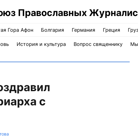
оюз Православных Журналис
ая Гора Афон
Болгария
Германия
Греция
Гру
ковь
История и культура
Вопрос священнику
Мы
оздравил
риарха с
това