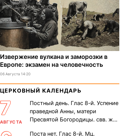
Извержение вулкана и заморозки в
Европе: экзамен на человечность
06 Августа 14:20
ЦЕРКОВНЫЙ КАЛЕНДАРЬ
7
Постный день. Глас 8-й. Успение
праведной Анны, матери
Пресвятой Богородицы. свв. жен
АВГУСТА
Олимпиа́ды, диаконисы (409) и
Поста нет. Глас 8-й. Мц.
прп. Евпракси́и девы,...