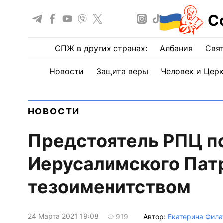
С
СПЖ в других странах:
Албания
Свят
Новости
Защита веры
Человек и Цер
НОВОСТИ
Предстоятель РПЦ п
Иерусалимского Пат
тезоименитством
24 Марта 2021 19:08
Автор:
Екатерина Фила
919