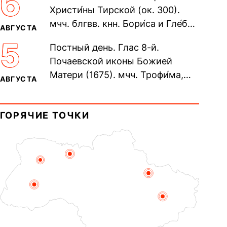
6
Христи́ны Тирской (ок. 300).
мчч. блгвв. кнн. Бори́са и Гле́ба,
АВГУСТА
во Святом Крещении Рома́на и
5
Постный день. Глас 8-й.
Дави́да (1015). Прп....
Почаевской иконы Божией
Матери (1675). мчч. Трофи́ма,
АВГУСТА
Фео́фила и с ними 13-ти
мучеников (284–305). прав.
ГОРЯЧИЕ ТОЧКИ
воина Фео́дора...