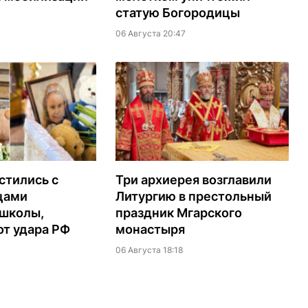
статую Богородицы
06 Августа 20:47
стились с
Три архиерея возглавили
цами
Литургию в престольный
 школы,
праздник Мгарского
т удара РФ
монастыря
06 Августа 18:18