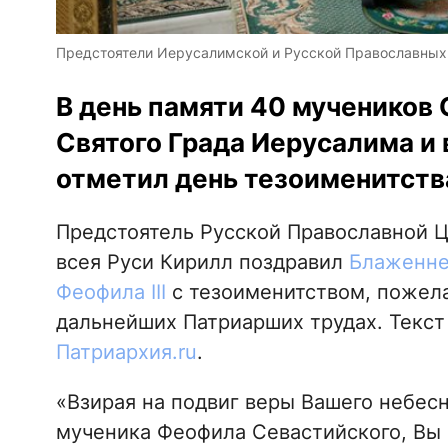
Предстоятели Иерусалимской и Русской Православных Ц
В день памяти 40 мучеников
Святого Града Иерусалима и 
отметил день тезоименитств
Предстоятель Русской Православной 
всея Руси Кирилл поздравил
Блаженне
Феофила III
с тезоименитством, пожел
дальнейших Патриарших трудах. Текст
Патриархия.ru
.
«Взирая на подвиг веры Вашего небесн
мученика Феофила Севастийского, Вы с