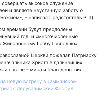
1) совершать высокое служение
ей и являете неустанную заботу о
Божием», – написал Предстоятель РПЦ.
ром времени будут преодолены
инувший год, и «многочисленные
к Живоносному Гробу Господню».
Православной Церкви пожелал Патриарху
еначальника Христа в дальнейших
мой пастве – мира и благоденствия.
 на новую встречу в «амманском
триарх Иерусалимский Феофил
.