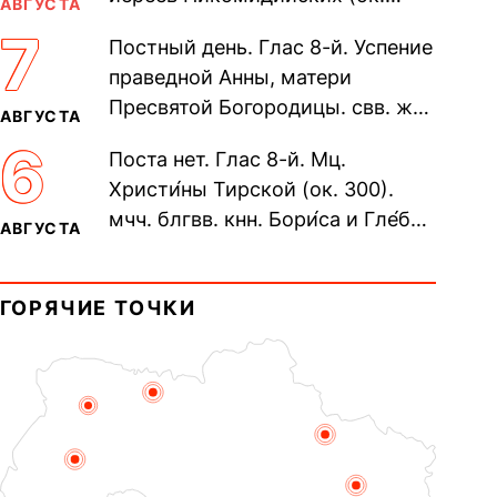
АВГУСТА
305). Прп. Моисе́я У́грина,
7
Постный день. Глас 8-й. Успение
Печерского, в Ближних
праведной Анны, матери
пещерах...
Пресвятой Богородицы. свв. жен
АВГУСТА
Олимпиа́ды, диаконисы (409) и
6
Поста нет. Глас 8-й. Мц.
прп. Евпракси́и девы,...
Христи́ны Тирской (ок. 300).
мчч. блгвв. кнн. Бори́са и Гле́ба,
АВГУСТА
во Святом Крещении Рома́на и
Дави́да (1015). Прп....
ГОРЯЧИЕ ТОЧКИ