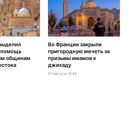
выделил
Во Франции закрыли
а помощь
пригородную мечеть за
им общинам
призывы имамов к
остока
джихаду
07 Августа 15:44