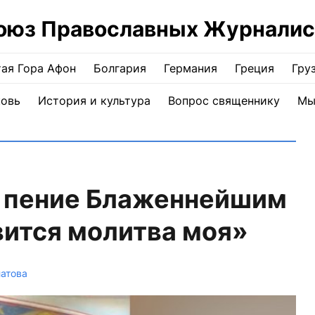
оюз Православных Журналис
ая Гора Афон
Болгария
Германия
Греция
Гру
ковь
История и культура
Вопрос священнику
Мы
и пение Блаженнейшим
вится молитва моя»
атова