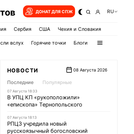
тов
RU
ДОНАТ ДЛЯ СПЖ
зия
Сербия
США
Чехия и Словакия
сли вслух
Горячие точки
Блоги
НОВОСТИ
08 Августа 2026
Последние
Популярные
07 Августа 18:33
В УПЦ КП «рукоположили»
«епископа» Тернопольского
07 Августа 18:13
РПЦЗ учредила новый
русскоязычный богословский