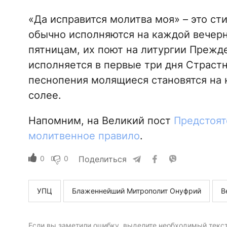
«Да исправится молитва моя» – это ст
обычно исполняются на каждой вечерне
пятницам, их поют на литургии Преж
исполняется в первые три дня Страстн
песнопения молящиеся становятся на к
солее.
Напомним, на Великий пост
Предстоят
молитвенное правило
.
0
0
Поделиться
УПЦ
Блаженнейший Митрополит Онуфрий
В
Если вы заметили ошибку, выделите необходимый текст 