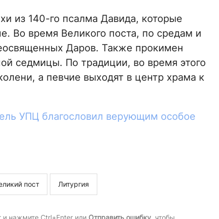
ихи из 140-го псалма Давида, которые
. Во время Великого поста, по средам и
деосвященных Даров. Также прокимен
ой седмицы. По традиции, во время этого
олени, а певчие выходят в центр храма к
ель УПЦ благословил верующим особое
еликий пост
Литургия
и нажмите Ctrl+Enter или
Отправить ошибку
, чтобы