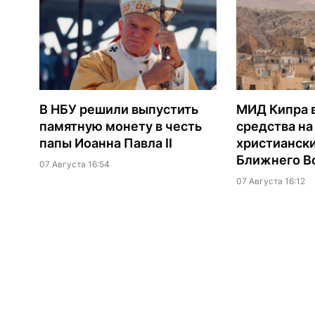
В НБУ решили выпустить
МИД Кипра 
памятную монету в честь
средства н
папы Иоанна Павла II
христианск
Ближнего В
07 Августа 16:54
07 Августа 16:12