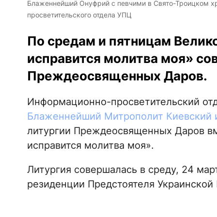
Блаженнейший Онуфрий с певчими в Свято-Троицком х
просветительского отдела УПЦ
По средам и пятницам Велик
исправится молитва моя» со
Преждеосвященных Даров.
Информационно-просветительский от
Блаженнейший Митрополит Киевский и
литургии Преждеосвященных Даров вм
исправится молитва моя».
Литургия совершалась в среду, 24 мар
резиденции Предстоятеля Украинской 