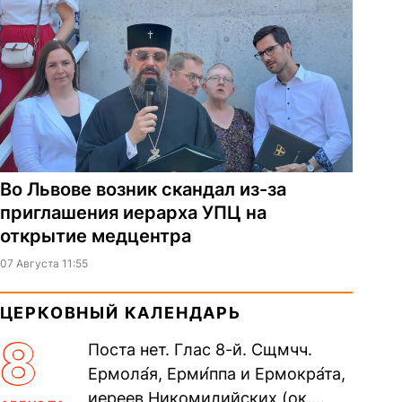
Во Львове возник скандал из-за
приглашения иерарха УПЦ на
открытие медцентра
07 Августа 11:55
ЦЕРКОВНЫЙ КАЛЕНДАРЬ
8
Поста нет. Глас 8-й. Сщмчч.
Ермола́я, Ерми́ппа и Ермокра́та,
иереев Никомидийских (ок.