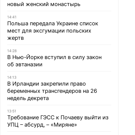
новый женский монастырь
14:41
Польша передала Украине список
мест для эксгумации польских
жертв
14:28
В Нью-Йорке вступил в силу закон
об эвтаназии
14:13
В Ирландии закрепили право
беременных трансгендеров на 26
недель декрета
13:51
Требование ГЭСС к Почаеву выйти из
УПЦ – абсурд, – «Миряне»