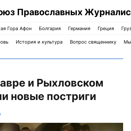
оюз Православных Журналис
ая Гора Афон
Болгария
Германия
Греция
Гру
ковь
История и культура
Вопрос священнику
Мы
лавре и Рыхловском
и новые постриги
а