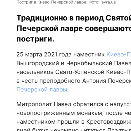
Постриг в Киево-Печерской лавре. Фото: lavra.ua
Традиционно в период Свято
Печерской лавре совершаютс
постриги.
25 марта 2021 года наместник
Киево-П
Вышгородский и Чернобыльский Павел
насельников Свято-Успенской Киево-
в честь преподобного Антония Печерс
Печерской лавры.
Митрополит Павел обратился с напутс
новопостриженным монахам, после чег
наместником прошли в Крестовоздвиже
дней будут неусыпно читаться Псалтыр