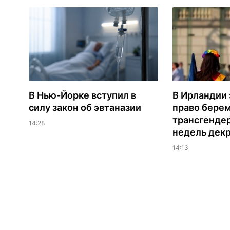
В Нью-Йорке вступил в
В Ирландии
силу закон об эвтаназии
право бере
трансгендер
14:28
недель дек
14:13