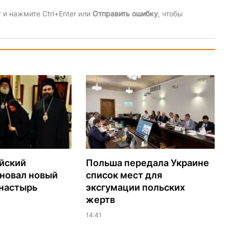
и нажмите Ctrl+Enter или
Отправить ошибку
, чтобы
йский
Польша передала Украине
сновал новый
список мест для
настырь
эксгумации польских
жертв
14:41