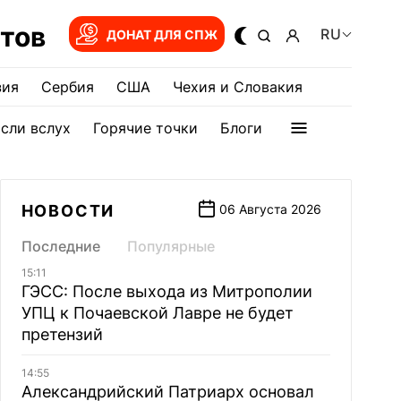
тов
RU
ДОНАТ ДЛЯ СПЖ
зия
Сербия
США
Чехия и Словакия
сли вслух
Горячие точки
Блоги
НОВОСТИ
06 Августа 2026
Последние
Популярные
15:11
ГЭСС: После выхода из Митрополии
УПЦ к Почаевской Лавре не будет
претензий
14:55
Александрийский Патриарх основал