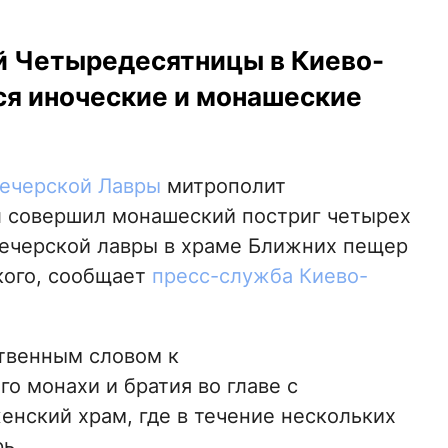
й Четыредесятницы в Киево-
я иноческие и монашеские
ечерской Лавры
митрополит
 совершил монашеский постриг четырех
Печерской лавры в храме Ближних пещер
кого, сообщает
пресс-служба Киево-
твенным словом к
о монахи и братия во главе с
нский храм, где в течение нескольких
ь.