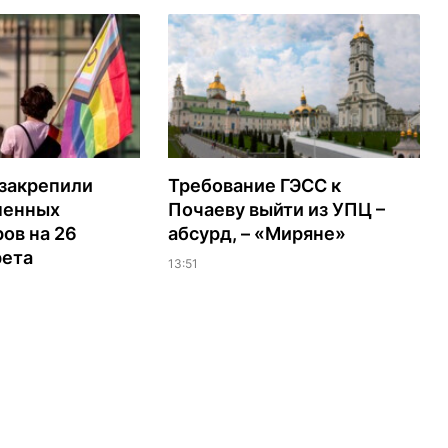
 закрепили
Требование ГЭСС к
менных
Почаеву выйти из УПЦ –
ов на 26
абсурд, – «Миряне»
рета
13:51