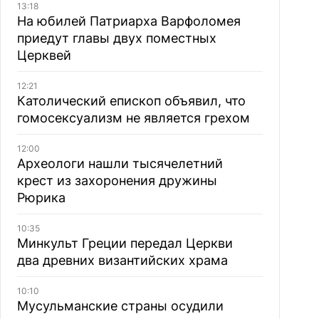
13:18
На юбилей Патриарха Варфоломея
приедут главы двух поместных
Церквей
12:21
Католический епископ объявил, что
гомосексуализм не является грехом
12:00
Археологи нашли тысячелетний
крест из захоронения дружины
Рюрика
10:35
Минкульт Греции передал Церкви
два древних византийских храма
10:10
Мусульманские страны осудили