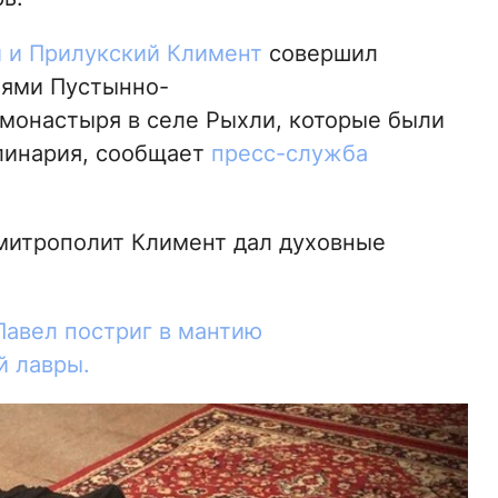
 и Прилукский Климент
совершил
нями Пустынно-
монастыря в селе Рыхли, которые были
линария, сообщает
пресс-служба
митрополит Климент дал духовные
Павел постриг в мантию
й лавры.