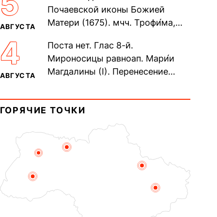
5
Почаевской иконы Божией
Матери (1675). мчч. Трофи́ма,
АВГУСТА
Фео́фила и с ними 13-ти
4
Поста нет. Глас 8-й.
мучеников (284–305). прав.
Мироносицы равноап. Мари́и
воина Фео́дора...
Магдалины (I). Перенесение
АВГУСТА
мощей сщмч. Фо́ки, епископа
Синопского (403–404). Прп.
ГОРЯЧИЕ ТОЧКИ
Корни́лия...