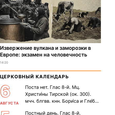
Извержение вулкана и заморозки в
Европе: экзамен на человечность
14:20
ЦЕРКОВНЫЙ КАЛЕНДАРЬ
6
Поста нет. Глас 8-й. Мц.
Христи́ны Тирской (ок. 300).
мчч. блгвв. кнн. Бори́са и Гле́ба,
АВГУСТА
во Святом Крещении Рома́на и
Постный день. Глас 8-й.
Дави́да (1015). Прп....