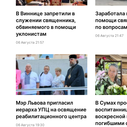
В Виннице запретили в
Заработала 
служении священника,
помощи св
обвиняемого в помощи
по вопроса
уклонистам
06 Августа 21:47
06 Августа 21:57
Мэр Львова пригласил
В Сумах про
иерарха УПЦ на освящение
воспитанни
реабилитационного центра
воскресной
погибшими о
06 Августа 19:30