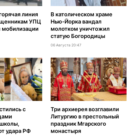
горячая линия
В католическом храме
ященникам УПЦ
Нью-Йорка вандал
м мобилизации
молотком уничтожил
статую Богородицы
06 Августа 20:47
стились с
Три архиерея возглавили
цами
Литургию в престольный
 школы,
праздник Мгарского
т удара РФ
монастыря