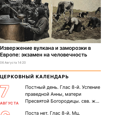
Извержение вулкана и заморозки в
Европе: экзамен на человечность
06 Августа 14:20
ЦЕРКОВНЫЙ КАЛЕНДАРЬ
7
Постный день. Глас 8-й. Успение
праведной Анны, матери
Пресвятой Богородицы. свв. жен
АВГУСТА
Олимпиа́ды, диаконисы (409) и
Поста нет. Глас 8-й. Мц.
прп. Евпракси́и девы,...