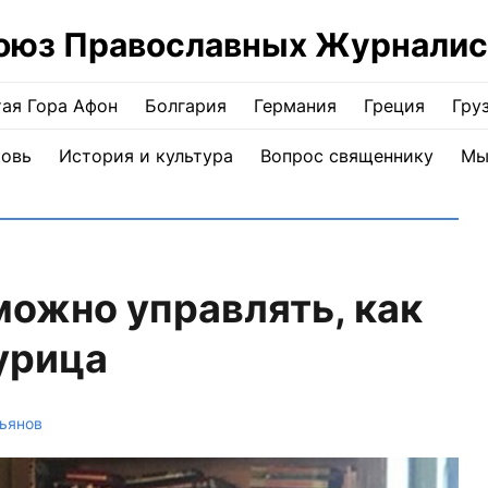
оюз Православных Журналис
ая Гора Афон
Болгария
Германия
Греция
Гру
ковь
История и культура
Вопрос священнику
Мы
можно управлять, как
турица
ьянов