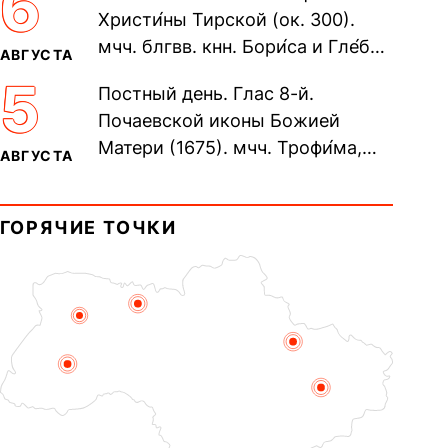
6
Христи́ны Тирской (ок. 300).
мчч. блгвв. кнн. Бори́са и Гле́ба,
АВГУСТА
во Святом Крещении Рома́на и
5
Постный день. Глас 8-й.
Дави́да (1015). Прп....
Почаевской иконы Божией
Матери (1675). мчч. Трофи́ма,
АВГУСТА
Фео́фила и с ними 13-ти
мучеников (284–305). прав.
ГОРЯЧИЕ ТОЧКИ
воина Фео́дора...