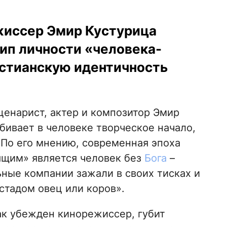
жиссер Эмир Кустурица
тип личности «человека-
стианскую идентичность
енарист, актер и композитор Эмир
бивает в человеке творческое начало,
 По его мнению, современная эпоха
оящим» является человек без
Бога
–
ьные компании зажали в своих тисках и
 стадом овец или коров».
как убежден кинорежиссер, губит