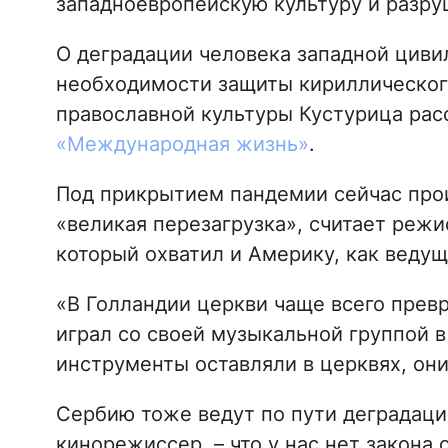
западноевропейскую культуру и разру
О деградации человека западной циви
необходимости защиты кириллического
православной культуры Кустурица ра
«Международная жизнь»
.
Под прикрытием пандемии сейчас про
«великая перезагрузка», считает режи
который охватил и Америку, как ведущ
«В Голландии церкви чаще всего превр
играл со своей музыкальной группой в
инструменты оставляли в церквях, они 
Сербию тоже ведут по пути деградации
кинорежиссер, – что у нас нет закона