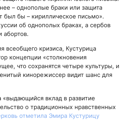
жнее – однополые браки или защита
т был бы – кириллическое письмо».
ссии об однополых браках, а сербов
и абортов.
я всеобщего кризиса, Кустурица
тор концепции «столкновения
ущее, что сохранятся четыре культуры, и
аменитый кинорежиссер видит шанс для
а «выдающийся вклад в развитие
тельство о традиционных нравственных
ерковь отметила Эмира Кустурицу