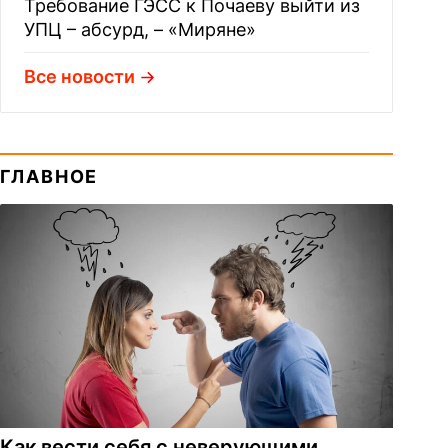
Требование ГЭСС к Почаеву выйти из
УПЦ – абсурд, – «Миряне»
Все новости
ГЛАВНОЕ
Как вести себя с неверующими