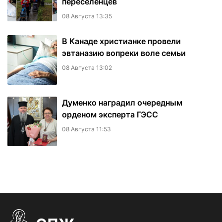
переселенцев
08 Августа 13:35
В Канаде христианке провели
эвтаназию вопреки воле семьи
08 Августа 13:02
Думенко наградил очередным
орденом эксперта ГЭСС
08 Августа 11:53