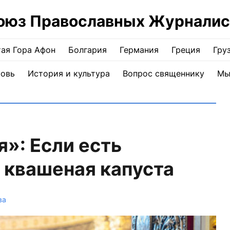
оюз Православных Журналис
ая Гора Афон
Болгария
Германия
Греция
Гру
ковь
История и культура
Вопрос священнику
Мы
»: Если есть
и квашеная капуста
ва