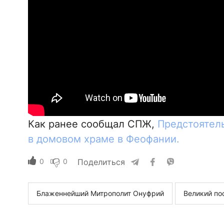
Как ранее сообщал СПЖ,
Предстоятель
в домовом храме в Феофании.
0
0
Поделиться
Блаженнейший Митрополит Онуфрий
Великий по