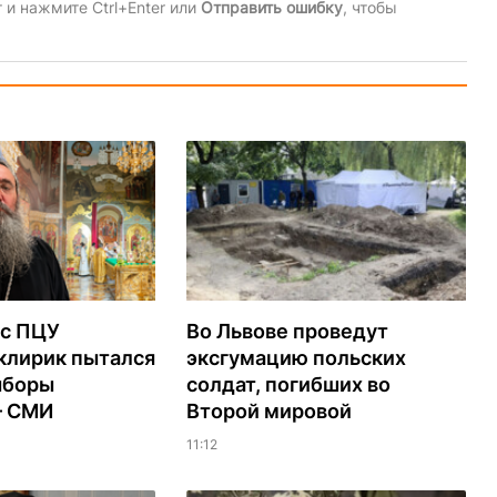
и нажмите Ctrl+Enter или
Отправить ошибку
, чтобы
с ПЦУ
Во Львове проведут
клирик пытался
эксгумацию польских
ыборы
солдат, погибших во
– СМИ
Второй мировой
11:12