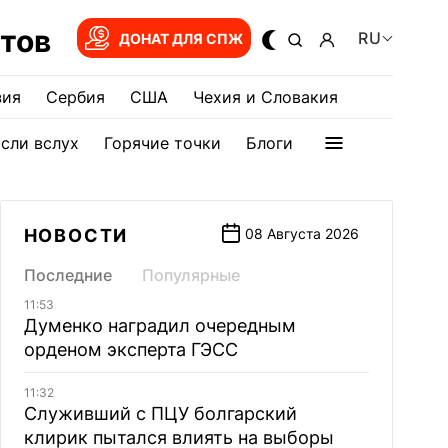
тов
RU
ДОНАТ ДЛЯ СПЖ
зия
Сербия
США
Чехия и Словакия
сли вслух
Горячие точки
Блоги
НОВОСТИ
08 Августа 2026
Последние
Популярные
11:53
Думенко наградил очередным
орденом эксперта ГЭСС
11:32
Служивший с ПЦУ болгарский
клирик пытался влиять на выборы