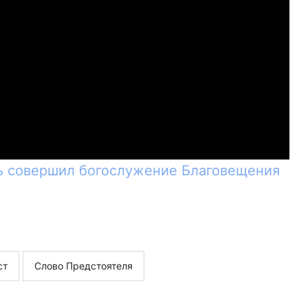
 совершил богослужение Благовещения
ст
Слово Предстоятеля