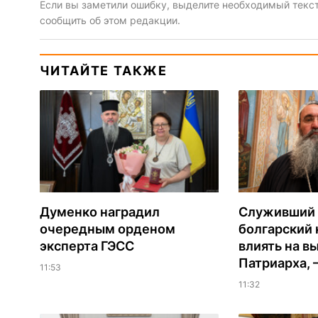
Если вы заметили ошибку, выделите необходимый текст 
сообщить об этом редакции.
ЧИТАЙТЕ ТАКЖЕ
Думенко наградил
Служивший 
очередным орденом
болгарский 
эксперта ГЭСС
влиять на в
Патриарха, 
11:53
11:32