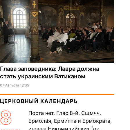
Глава заповедника: Лавра должна
стать украинским Ватиканом
07 Августа 12:05
ЦЕРКОВНЫЙ КАЛЕНДАРЬ
8
Поста нет. Глас 8-й. Сщмчч.
Ермола́я, Ерми́ппа и Ермокра́та,
иереев Никомидийских (ок.