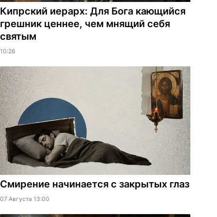
Кипрский иерарх: Для Бога кающийся
грешник ценнее, чем мнящий себя
святым
10:26
Смирение начинается с закрытых глаз
07 Августа 13:00