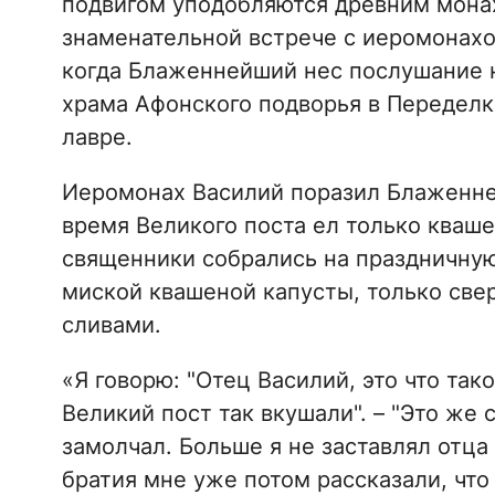
подвигом уподобляются древним монах
знаменательной встрече с иеромонахо
когда Блаженнейший нес послушание 
храма Афонского подворья в Переделк
лавре.
Иеромонах Василий поразил Блаженне
время Великого поста ел только кваше
священники собрались на праздничную
миской квашеной капусты, только све
сливами.
«Я говорю: "Отец Василий, это что тако
Великий пост так вкушали". – "Это же с
замолчал. Больше я не заставлял отца
братия мне уже потом рассказали, что