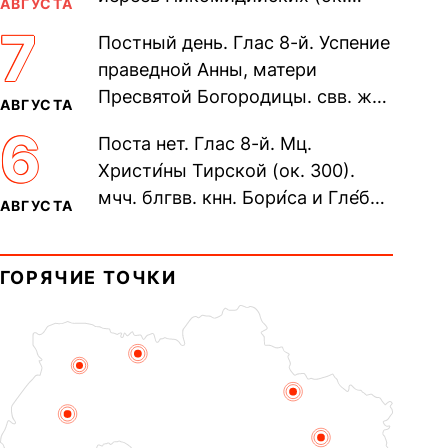
АВГУСТА
305). Прп. Моисе́я У́грина,
7
Постный день. Глас 8-й. Успение
Печерского, в Ближних
праведной Анны, матери
пещерах...
Пресвятой Богородицы. свв. жен
АВГУСТА
Олимпиа́ды, диаконисы (409) и
6
Поста нет. Глас 8-й. Мц.
прп. Евпракси́и девы,...
Христи́ны Тирской (ок. 300).
мчч. блгвв. кнн. Бори́са и Гле́ба,
АВГУСТА
во Святом Крещении Рома́на и
Дави́да (1015). Прп....
ГОРЯЧИЕ ТОЧКИ