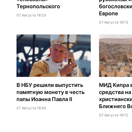
Тернопольского
богословски
Европе
07 Августа 18:33
07 Августа 18:13
В НБУ решили выпустить
МИД Кипра 
памятную монету в честь
средства н
папы Иоанна Павла II
христианск
Ближнего В
07 Августа 16:54
07 Августа 16:12