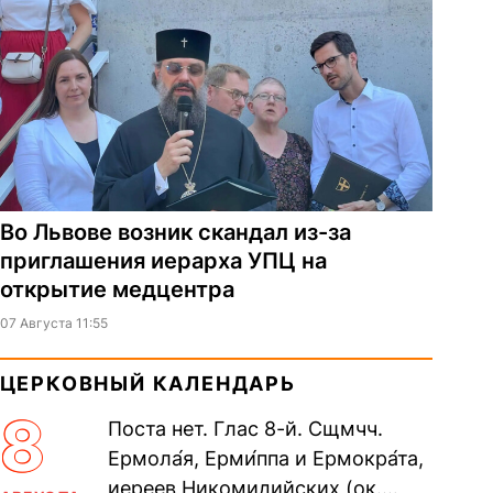
Во Львове возник скандал из-за
приглашения иерарха УПЦ на
открытие медцентра
07 Августа 11:55
ЦЕРКОВНЫЙ КАЛЕНДАРЬ
8
Поста нет. Глас 8-й. Сщмчч.
Ермола́я, Ерми́ппа и Ермокра́та,
иереев Никомидийских (ок.