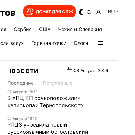
тов
RU
ДОНАТ ДЛЯ СПЖ
зия
Сербия
США
Чехия и Словакия
сли вслух
Горячие точки
Блоги
НОВОСТИ
08 Августа 2026
Последние
Популярные
07 Августа 18:33
В УПЦ КП «рукоположили»
«епископа» Тернопольского
07 Августа 18:13
РПЦЗ учредила новый
русскоязычный богословский