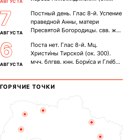
АВГУСТА
305). Прп. Моисе́я У́грина,
7
Постный день. Глас 8-й. Успение
Печерского, в Ближних
праведной Анны, матери
пещерах...
Пресвятой Богородицы. свв. жен
АВГУСТА
Олимпиа́ды, диаконисы (409) и
6
Поста нет. Глас 8-й. Мц.
прп. Евпракси́и девы,...
Христи́ны Тирской (ок. 300).
мчч. блгвв. кнн. Бори́са и Гле́ба,
АВГУСТА
во Святом Крещении Рома́на и
Дави́да (1015). Прп....
ГОРЯЧИЕ ТОЧКИ