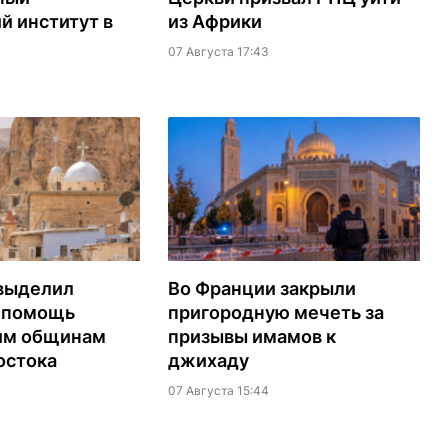
й институт в
из Африки
07 Августа 17:43
выделил
Во Франции закрыли
а помощь
пригородную мечеть за
им общинам
призывы имамов к
остока
джихаду
07 Августа 15:44