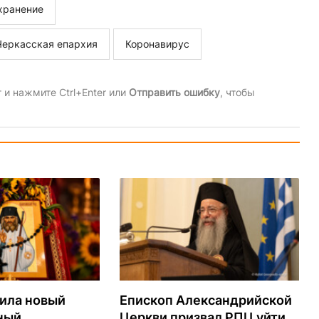
хранение
Черкасская епархия
Коронавирус
и нажмите Ctrl+Enter или
Отправить ошибку
, чтобы
ила новый
Епископ Александрийской
ный
Церкви призвал РПЦ уйти