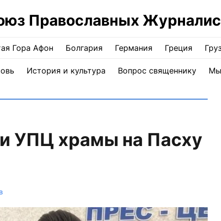
оюз Православных Журналис
ая Гора Афон
Болгария
Германия
Греция
Гру
ковь
История и культура
Вопрос священнику
Мы
и УПЦ храмы на Пасху
в