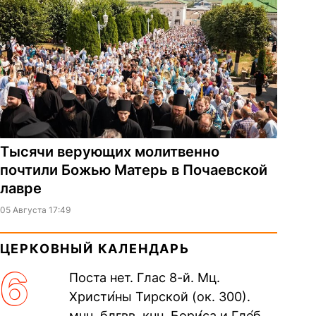
Тысячи верующих молитвенно
почтили Божью Матерь в Почаевской
лавре
05 Августа 17:49
ЦЕРКОВНЫЙ КАЛЕНДАРЬ
6
Поста нет. Глас 8-й. Мц.
Христи́ны Тирской (ок. 300).
мчч. блгвв. кнн. Бори́са и Гле́ба,