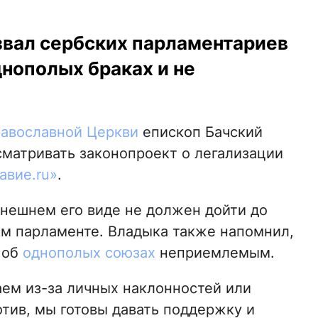
звал сербских парламентариев
днополых браках и не
авославной Церкви
епископ Бачский
сматривать законопроект о легализации
авие.ru»
.
ынешнем его виде не должен дойти до
ом парламенте. Владыка также напомнил,
 об
однополых союзах
неприемлемым.
аем из-за личных наклонностей или
тив, мы готовы давать поддержку и