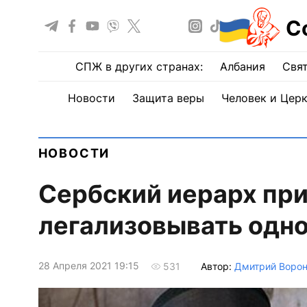
С
СПЖ в других странах:
Албания
Свят
Новости
Защита веры
Человек и Цер
НОВОСТИ
Сербский иерарх при
легализовывать одн
28 Апреля 2021 19:15
Автор:
Дмитрий Воро
531