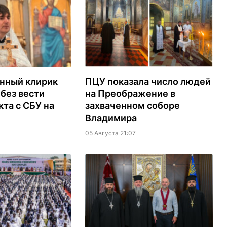
нный клирик
ПЦУ показала число людей
без вести
на Преображение в
кта с СБУ на
захваченном соборе
Владимира
05 Августа 21:07