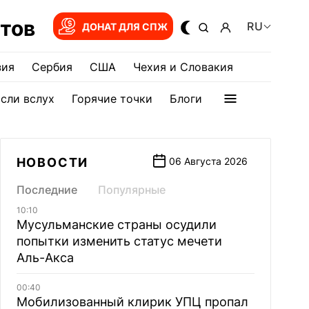
тов
RU
ДОНАТ ДЛЯ СПЖ
зия
Сербия
США
Чехия и Словакия
сли вслух
Горячие точки
Блоги
НОВОСТИ
06 Августа 2026
Последние
Популярные
10:10
Мусульманские страны осудили
попытки изменить статус мечети
Аль-Акса
00:40
Мобилизованный клирик УПЦ пропал