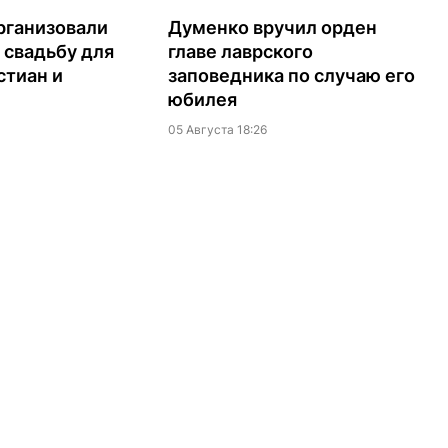
рганизовали
Думенко вручил орден
 свадьбу для
главе лаврского
стиан и
заповедника по случаю его
юбилея
05 Августа 18:26