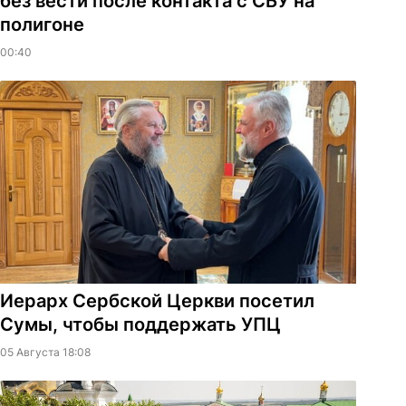
без вести после контакта с СБУ на
полигоне
00:40
Иерарх Сербской Церкви посетил
Сумы, чтобы поддержать УПЦ
05 Августа 18:08