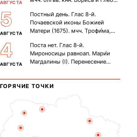
АВГУСТА
во Святом Крещении Рома́на и
5
Постный день. Глас 8-й.
Дави́да (1015). Прп....
Почаевской иконы Божией
Матери (1675). мчч. Трофи́ма,
АВГУСТА
Фео́фила и с ними 13-ти
4
Поста нет. Глас 8-й.
мучеников (284–305). прав.
Мироносицы равноап. Мари́и
воина Фео́дора...
Магдалины (I). Перенесение
АВГУСТА
мощей сщмч. Фо́ки, епископа
Синопского (403–404). Прп.
ГОРЯЧИЕ ТОЧКИ
Корни́лия...