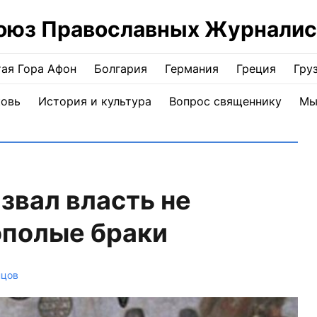
оюз Православных Журналис
ая Гора Афон
Болгария
Германия
Греция
Гру
ковь
История и культура
Вопрос священнику
Мы
звал власть не
ополые браки
нцов