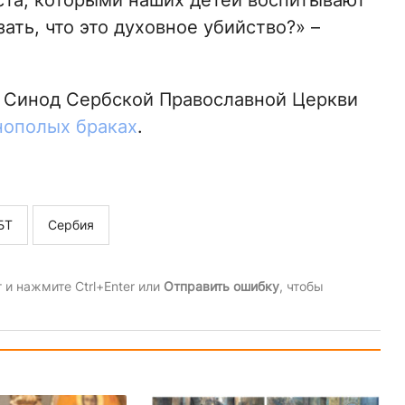
ста, которыми наших детей воспитывают
ать, что это духовное убийство?» –
й Синод Сербской Православной Церкви
нополых браках
.
БТ
Сербия
и нажмите Ctrl+Enter или
Отправить ошибку
, чтобы