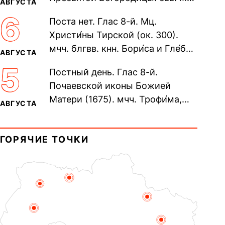
АВГУСТА
Олимпиа́ды, диаконисы (409) и
6
Поста нет. Глас 8-й. Мц.
прп. Евпракси́и девы,...
Христи́ны Тирской (ок. 300).
мчч. блгвв. кнн. Бори́са и Гле́ба,
АВГУСТА
во Святом Крещении Рома́на и
5
Постный день. Глас 8-й.
Дави́да (1015). Прп....
Почаевской иконы Божией
Матери (1675). мчч. Трофи́ма,
АВГУСТА
Фео́фила и с ними 13-ти
мучеников (284–305). прав.
ГОРЯЧИЕ ТОЧКИ
воина Фео́дора...