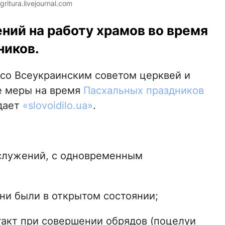
itura.livejournal.com
ений на работу храмов во время
ников.
со Всеукраинским советом церквей и
е меры на время
Пасхальных праздников
едает
«slovoidilo.ua»
.
служений, с одновременным
они были в открытом состоянии;
такт при совершении обрядов (поцелуи