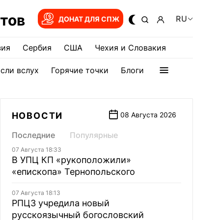
тов
RU
ДОНАТ ДЛЯ СПЖ
зия
Сербия
США
Чехия и Словакия
сли вслух
Горячие точки
Блоги
НОВОСТИ
08 Августа 2026
Последние
Популярные
07 Августа 18:33
В УПЦ КП «рукоположили»
«епископа» Тернопольского
07 Августа 18:13
РПЦЗ учредила новый
русскоязычный богословский