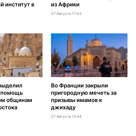
й институт в
из Африки
07 Августа 17:43
выделил
Во Франции закрыли
а помощь
пригородную мечеть за
им общинам
призывы имамов к
остока
джихаду
07 Августа 15:44