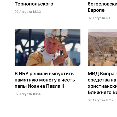
Тернопольского
богословски
Европе
07 Августа 18:33
07 Августа 18:13
В НБУ решили выпустить
МИД Кипра 
памятную монету в честь
средства н
папы Иоанна Павла II
христианск
Ближнего В
07 Августа 16:54
07 Августа 16:12