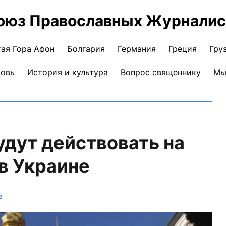
оюз Православных Журналис
ая Гора Афон
Болгария
Германия
Греция
Гру
ковь
История и культура
Вопрос священнику
Мы
удут действовать на
в Украине
в