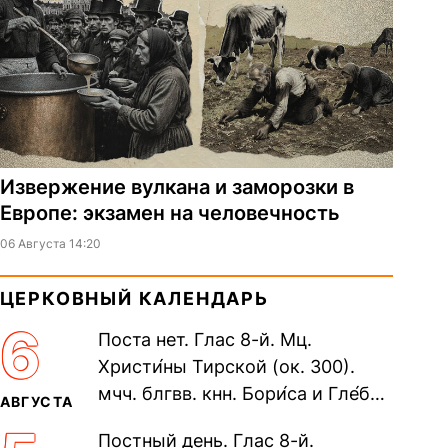
Извержение вулкана и заморозки в
Европе: экзамен на человечность
06 Августа 14:20
ЦЕРКОВНЫЙ КАЛЕНДАРЬ
6
Поста нет. Глас 8-й. Мц.
Христи́ны Тирской (ок. 300).
мчч. блгвв. кнн. Бори́са и Гле́ба,
АВГУСТА
во Святом Крещении Рома́на и
Постный день. Глас 8-й.
Дави́да (1015). Прп....