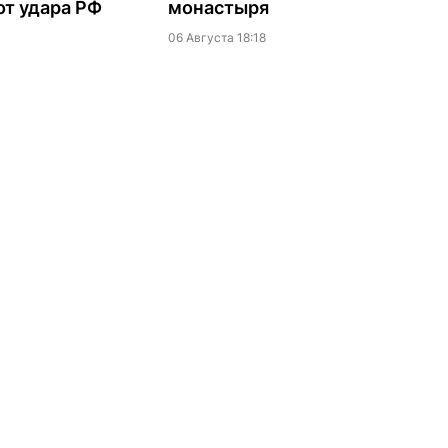
т удара РФ
монастыря
06 Августа 18:18