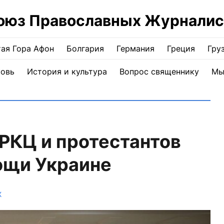
оюз Православных Журналис
ая Гора Афон
Болгария
Германия
Греция
Гру
ковь
История и культура
Вопрос священнику
Мы
РКЦ и протестантов
ощи Украине
Ж