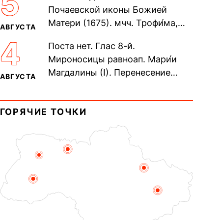
5
Почаевской иконы Божией
Матери (1675). мчч. Трофи́ма,
АВГУСТА
Фео́фила и с ними 13-ти
4
Поста нет. Глас 8-й.
мучеников (284–305). прав.
Мироносицы равноап. Мари́и
воина Фео́дора...
Магдалины (I). Перенесение
АВГУСТА
мощей сщмч. Фо́ки, епископа
Синопского (403–404). Прп.
ГОРЯЧИЕ ТОЧКИ
Корни́лия...