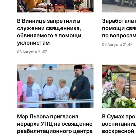
В Виннице запретили в
Заработала 
служении священника,
помощи св
обвиняемого в помощи
по вопроса
уклонистам
06 Августа 21:47
06 Августа 21:57
Мэр Львова пригласил
В Сумах про
иерарха УПЦ на освящение
воспитанни
реабилитационного центра
воскресной