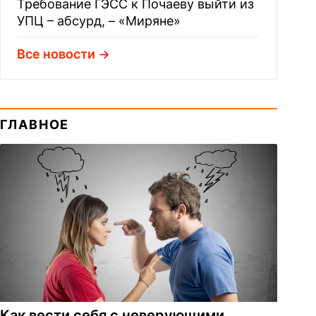
Требование ГЭСС к Почаеву выйти из
УПЦ – абсурд, – «Миряне»
Все новости
ГЛАВНОЕ
Как вести себя с неверующими