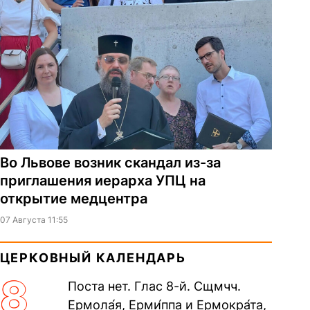
Во Львове возник скандал из-за
приглашения иерарха УПЦ на
открытие медцентра
07 Августа 11:55
ЦЕРКОВНЫЙ КАЛЕНДАРЬ
8
Поста нет. Глас 8-й. Сщмчч.
Ермола́я, Ерми́ппа и Ермокра́та,