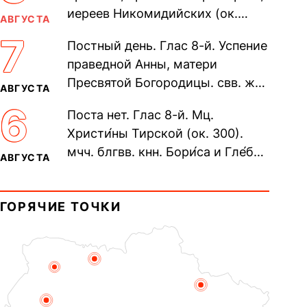
иереев Никомидийских (ок.
АВГУСТА
305). Прп. Моисе́я У́грина,
7
Постный день. Глас 8-й. Успение
Печерского, в Ближних
праведной Анны, матери
пещерах...
Пресвятой Богородицы. свв. жен
АВГУСТА
Олимпиа́ды, диаконисы (409) и
6
Поста нет. Глас 8-й. Мц.
прп. Евпракси́и девы,...
Христи́ны Тирской (ок. 300).
мчч. блгвв. кнн. Бори́са и Гле́ба,
АВГУСТА
во Святом Крещении Рома́на и
Дави́да (1015). Прп....
ГОРЯЧИЕ ТОЧКИ