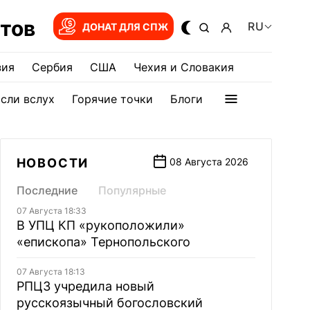
тов
RU
ДОНАТ ДЛЯ СПЖ
зия
Сербия
США
Чехия и Словакия
сли вслух
Горячие точки
Блоги
НОВОСТИ
08 Августа 2026
Последние
Популярные
07 Августа 18:33
В УПЦ КП «рукоположили»
«епископа» Тернопольского
07 Августа 18:13
РПЦЗ учредила новый
русскоязычный богословский