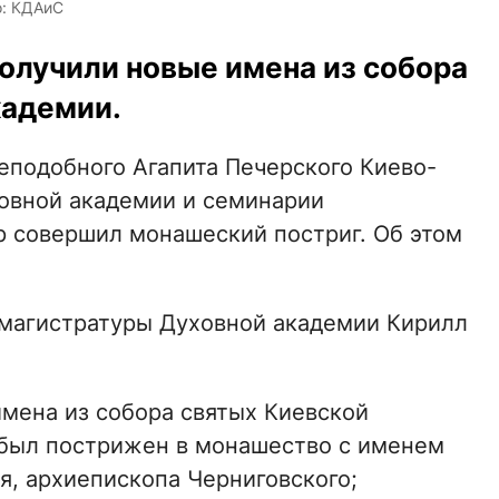
о: КДАиС
лучили новые имена из собора
кадемии.
реподобного Агапита Печерского Киево-
овной академии и семинарии
 совершил монашеский постриг. Об этом
магистратуры Духовной академии Кирилл
имена из собора святых Киевской
 был пострижен в монашество с именем
я, архиепископа Черниговского;