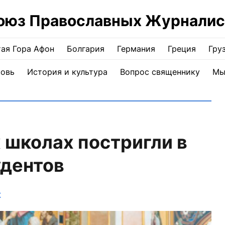
оюз Православных Журналис
ая Гора Афон
Болгария
Германия
Греция
Гру
ковь
История и культура
Вопрос священнику
Мы
 школах постригли в
удентов
Ж