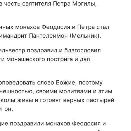
в честь святителя Петра Могилы,
ных монахов Феодосия и Петра стал
имандрит Пантелеимон (Мельник).
ильвестр поздравил и благословил
ти монашеского пострига и дал
роповедовать слово Божие, поэтому
внешностью, своими молитвами и этим
школы живы и готовят верных пастырей
л он.
щие поздравили монахов Феодосия и