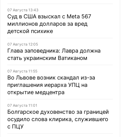
07 Августа 13:43
Суд в США взыскал с Meta 567
миллионов долларов за вред
детской психике
07 Августа 12:05
Глава заповедника: Лавра должна
стать украинским Ватиканом
07 Августа 11:55
Во Львове возник скандал из-за
приглашения иерарха УПЦ на
открытие медцентра
07 Августа 11:01
Болгарское духовенство за границей
осудило слова клирика, служившего
с ПЦУ