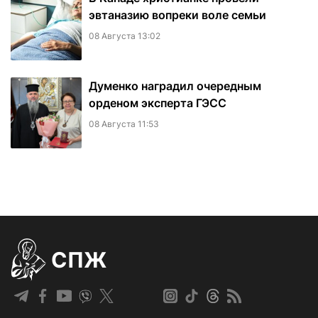
эвтаназию вопреки воле семьи
08 Августа 13:02
Думенко наградил очередным
орденом эксперта ГЭСС
08 Августа 11:53
СПЖ