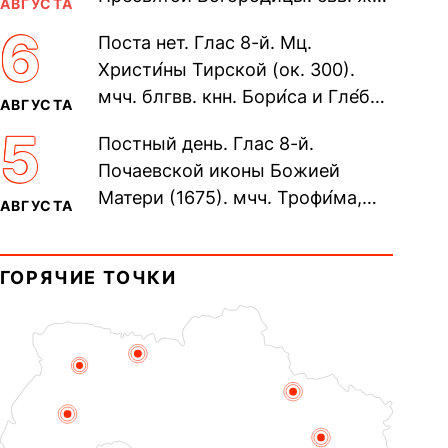
АВГУСТА
Олимпиа́ды, диаконисы (409) и
6
Поста нет. Глас 8-й. Мц.
прп. Евпракси́и девы,...
Христи́ны Тирской (ок. 300).
мчч. блгвв. кнн. Бори́са и Гле́ба,
АВГУСТА
во Святом Крещении Рома́на и
5
Постный день. Глас 8-й.
Дави́да (1015). Прп....
Почаевской иконы Божией
Матери (1675). мчч. Трофи́ма,
АВГУСТА
Фео́фила и с ними 13-ти
мучеников (284–305). прав.
ГОРЯЧИЕ ТОЧКИ
воина Фео́дора...