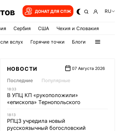
тов
RU
ДОНАТ ДЛЯ СПЖ
зия
Сербия
США
Чехия и Словакия
сли вслух
Горячие точки
Блоги
НОВОСТИ
07 Августа 2026
Последние
Популярные
18:33
В УПЦ КП «рукоположили»
«епископа» Тернопольского
18:13
РПЦЗ учредила новый
русскоязычный богословский