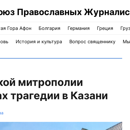
оюз Православных Журналис
ая Гора Афон
Болгария
Германия
Греция
Гру
ковь
История и культура
Вопрос священнику
Мы
кой митрополии
х трагедии в Казани
ва