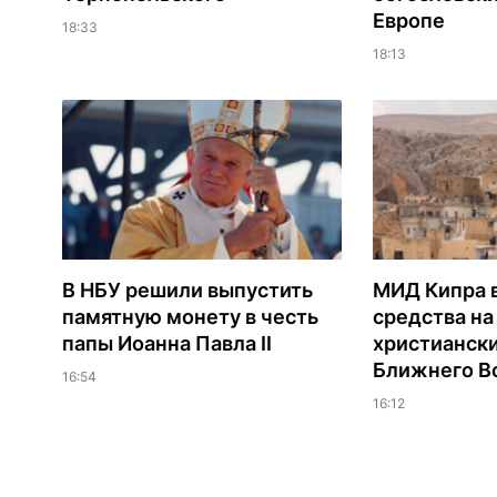
Европе
18:33
18:13
В НБУ решили выпустить
МИД Кипра 
памятную монету в честь
средства н
папы Иоанна Павла II
христианск
Ближнего В
16:54
16:12