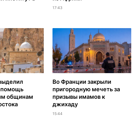
17:43
выделил
Во Франции закрыли
а помощь
пригородную мечеть за
им общинам
призывы имамов к
остока
джихаду
15:44