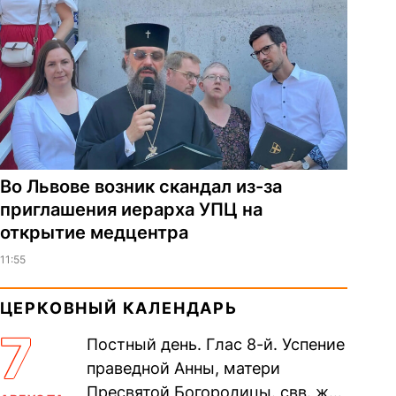
Во Львове возник скандал из-за
приглашения иерарха УПЦ на
открытие медцентра
11:55
ЦЕРКОВНЫЙ КАЛЕНДАРЬ
7
Постный день. Глас 8-й. Успение
праведной Анны, матери
Пресвятой Богородицы. свв. жен