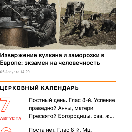
Извержение вулкана и заморозки в
Европе: экзамен на человечность
06 Августа 14:20
ЦЕРКОВНЫЙ КАЛЕНДАРЬ
7
Постный день. Глас 8-й. Успение
праведной Анны, матери
Пресвятой Богородицы. свв. жен
АВГУСТА
Олимпиа́ды, диаконисы (409) и
Поста нет. Глас 8-й. Мц.
прп. Евпракси́и девы,...