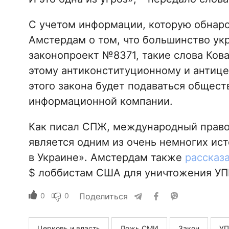
С учетом информации, которую обнар
Амстердам о том, что большинство ук
законопроект №8371, такие слова Кова
этому антиконституционному и антице
этого закона будет подаваться общест
информационной компании.
Как писал СПЖ, международный прав
является одним из очень немногих ис
в Украине». Амстердам также
рассказ
$ лоббистам США для уничтожения УП
0
0
Поделиться
Церковь и власть
Ложь СМИ
Закон
У