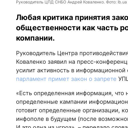
Руководитель ЦПД СНБО Андрей Коваленко. Фото: lb.ua
Любая критика принятия зако
общественности как часть 
компании.
Руководитель Центра противодействи
Коваленко заявил на пресс-конференци
усилит активность в информационной 
парламент примет закон о запрете
УПЦ
«Есть определенная информация, что на
определенные кампании информационн
готовит определенные организации, к
инфополе в будущем (после возможного
И это одна из угроз», – передало слов