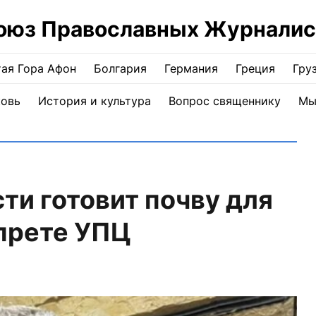
оюз Православных Журналис
ая Гора Афон
Болгария
Германия
Греция
Гру
ковь
История и культура
Вопрос священнику
Мы
ти готовит почву для
апрете УПЦ