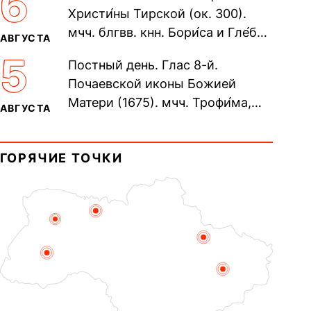
6
Христи́ны Тирской (ок. 300).
мчч. блгвв. кнн. Бори́са и Гле́ба,
АВГУСТА
во Святом Крещении Рома́на и
5
Постный день. Глас 8-й.
Дави́да (1015). Прп....
Почаевской иконы Божией
Матери (1675). мчч. Трофи́ма,
АВГУСТА
Фео́фила и с ними 13-ти
мучеников (284–305). прав.
ГОРЯЧИЕ ТОЧКИ
воина Фео́дора...