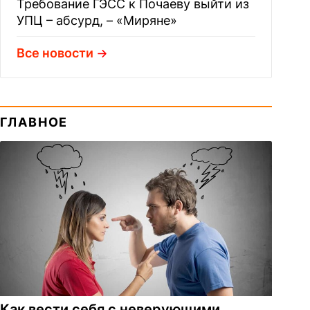
Требование ГЭСС к Почаеву выйти из
УПЦ – абсурд, – «Миряне»
Все новости
ГЛАВНОЕ
Как вести себя с неверующими