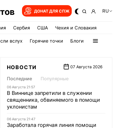
тов
RU
ДОНАТ ДЛЯ СПЖ
зия
Сербия
США
Чехия и Словакия
сли вслух
Горячие точки
Блоги
НОВОСТИ
07 Августа 2026
Последние
Популярные
06 Августа 21:57
В Виннице запретили в служении
священника, обвиняемого в помощи
уклонистам
06 Августа 21:47
Заработала горячая линия помощи