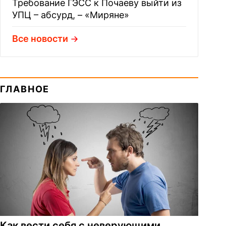
Требование ГЭСС к Почаеву выйти из
УПЦ – абсурд, – «Миряне»
Все новости
ГЛАВНОЕ
Как вести себя с неверующими