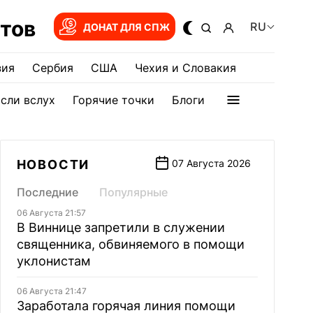
тов
RU
ДОНАТ ДЛЯ СПЖ
зия
Сербия
США
Чехия и Словакия
сли вслух
Горячие точки
Блоги
НОВОСТИ
07 Августа 2026
Последние
Популярные
06 Августа 21:57
В Виннице запретили в служении
священника, обвиняемого в помощи
уклонистам
06 Августа 21:47
Заработала горячая линия помощи