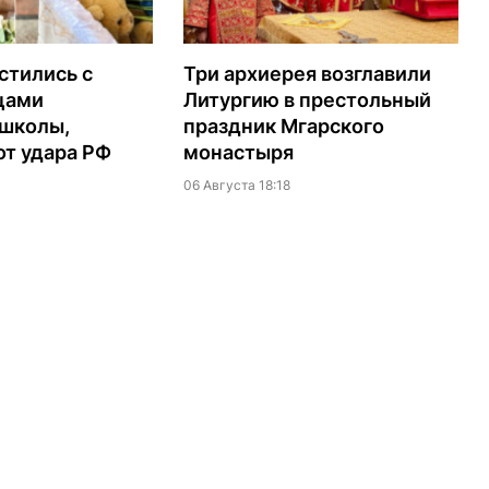
стились с
Три архиерея возглавили
цами
Литургию в престольный
 школы,
праздник Мгарского
т удара РФ
монастыря
06 Августа 18:18