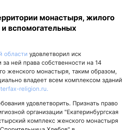
территории монастыря, жилого
й и вспомогательных
й области
удовлетворил иск
 за ней права собственности на 14
го женского монастыря, таким образом,
циально владеет всем комплексом зданий
nterfax-religion.ru.
бования удовлетворить. Признать право
гиозной организации "Екатеринбургская
астырский комплекс женского монастыря
"Спорительница Хлебов" в