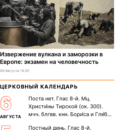
Извержение вулкана и заморозки в
Европе: экзамен на человечность
06 Августа 14:20
ЦЕРКОВНЫЙ КАЛЕНДАРЬ
6
Поста нет. Глас 8-й. Мц.
Христи́ны Тирской (ок. 300).
мчч. блгвв. кнн. Бори́са и Гле́ба,
АВГУСТА
во Святом Крещении Рома́на и
Постный день. Глас 8-й.
Дави́да (1015). Прп....