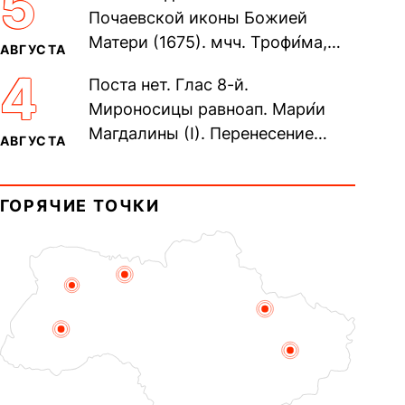
5
Почаевской иконы Божией
Матери (1675). мчч. Трофи́ма,
АВГУСТА
Фео́фила и с ними 13-ти
4
Поста нет. Глас 8-й.
мучеников (284–305). прав.
Мироносицы равноап. Мари́и
воина Фео́дора...
Магдалины (I). Перенесение
АВГУСТА
мощей сщмч. Фо́ки, епископа
Синопского (403–404). Прп.
ГОРЯЧИЕ ТОЧКИ
Корни́лия...