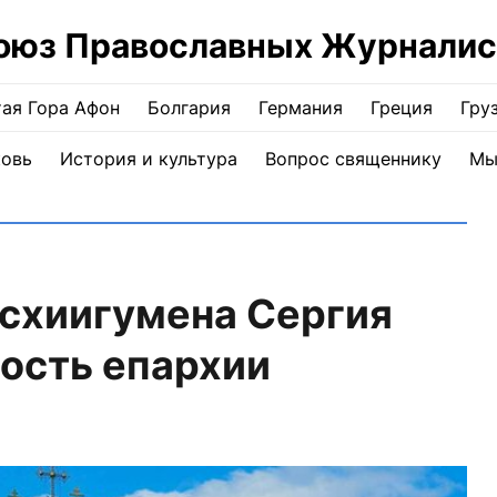
оюз Православных Журналис
ая Гора Афон
Болгария
Германия
Греция
Гру
ковь
История и культура
Вопрос священнику
Мы
схиигумена Сергия
ость епархии