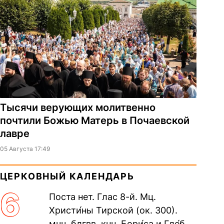
Тысячи верующих молитвенно
почтили Божью Матерь в Почаевской
лавре
05 Августа 17:49
ЦЕРКОВНЫЙ КАЛЕНДАРЬ
6
Поста нет. Глас 8-й. Мц.
Христи́ны Тирской (ок. 300).
мчч. блгвв. кнн. Бори́са и Гле́ба,