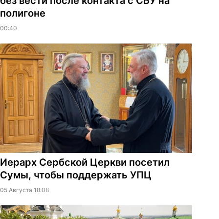
без вести после контакта с СБУ на
полигоне
00:40
Иерарх Сербской Церкви посетил
Сумы, чтобы поддержать УПЦ
05 Августа 18:08