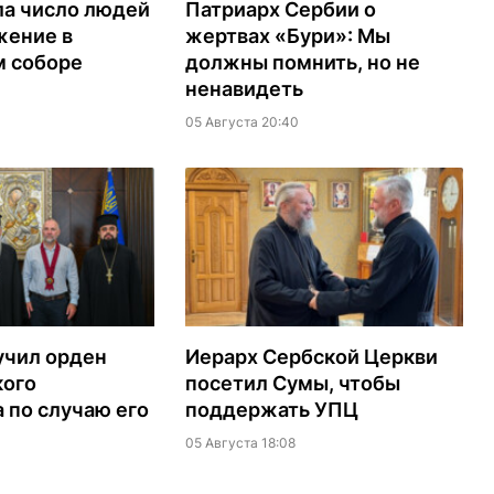
ла число людей
Патриарх Сербии о
жение в
жертвах «Бури»: Мы
м соборе
должны помнить, но не
ненавидеть
05 Августа 20:40
учил орден
Иерарх Сербской Церкви
кого
посетил Сумы, чтобы
 по случаю его
поддержать УПЦ
05 Августа 18:08