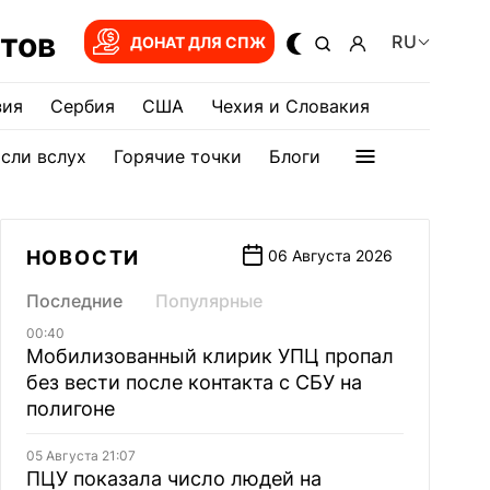
тов
RU
ДОНАТ ДЛЯ СПЖ
зия
Сербия
США
Чехия и Словакия
сли вслух
Горячие точки
Блоги
НОВОСТИ
06 Августа 2026
Последние
Популярные
00:40
Мобилизованный клирик УПЦ пропал
без вести после контакта с СБУ на
полигоне
05 Августа 21:07
ПЦУ показала число людей на