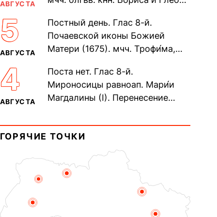
АВГУСТА
во Святом Крещении Рома́на и
5
Постный день. Глас 8-й.
Дави́да (1015). Прп....
Почаевской иконы Божией
Матери (1675). мчч. Трофи́ма,
АВГУСТА
Фео́фила и с ними 13-ти
4
Поста нет. Глас 8-й.
мучеников (284–305). прав.
Мироносицы равноап. Мари́и
воина Фео́дора...
Магдалины (I). Перенесение
АВГУСТА
мощей сщмч. Фо́ки, епископа
Синопского (403–404). Прп.
ГОРЯЧИЕ ТОЧКИ
Корни́лия...