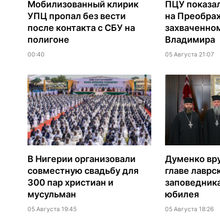
Мобилизованный клирик
ПЦУ показа
УПЦ пропал без вести
на Преобра
после контакта с СБУ на
захваченно
полигоне
Владимира
00:40
05 Августа 21:07
В Нигерии организовали
Думенко вр
совместную свадьбу для
главе лаврс
300 пар христиан и
заповедника
мусульман
юбилея
05 Августа 19:45
05 Августа 18:26