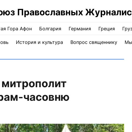
оюз Православных Журналис
ая Гора Афон
Болгария
Германия
Греция
Гру
ковь
История и культура
Вопрос священнику
Мы
 митрополит
храм-часовню