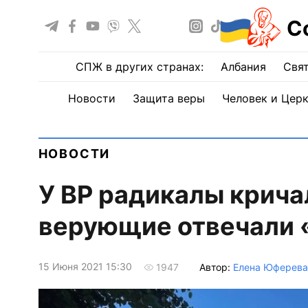
С
СПЖ в других странах:
Албания
Свят
Новости
Защита веры
Человек и Цер
НОВОСТИ
У ВР радикалы крича
верующие отвечали 
15 Июня 2021 15:30
Автор:
Елена Юферева
1947