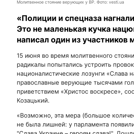
Молитвенное стояние верующих у ВР. Фото: vesti.ua
«Полиции и спецназа нагнали,
Это не маленькая кучка нацюк
написал один из участников 
15 июня во время молитвенного стоян
радикалы попытались устроить провок
националистические лозунги «Слава на
православные верующие тысячами гол
приветствием «Христос воскресе», с
Козацький.
«Возможно, эта мера (большое количес
не была лишней: у парламента появил
"Слава Украине – героям слава!". Дош