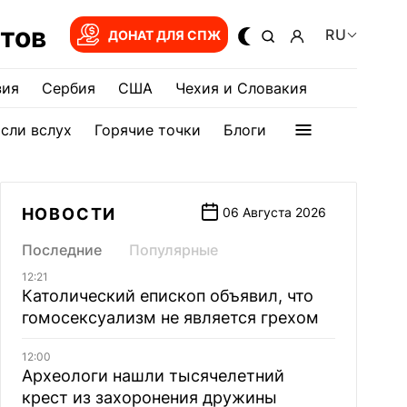
тов
RU
ДОНАТ ДЛЯ СПЖ
зия
Сербия
США
Чехия и Словакия
сли вслух
Горячие точки
Блоги
НОВОСТИ
06 Августа 2026
Последние
Популярные
12:21
Католический епископ объявил, что
гомосексуализм не является грехом
12:00
Археологи нашли тысячелетний
крест из захоронения дружины