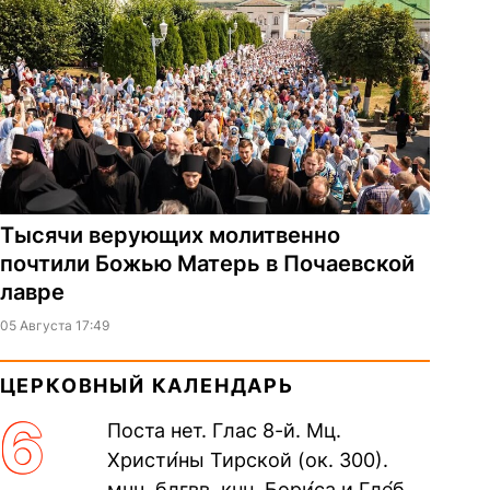
Тысячи верующих молитвенно
почтили Божью Матерь в Почаевской
лавре
05 Августа 17:49
ЦЕРКОВНЫЙ КАЛЕНДАРЬ
6
Поста нет. Глас 8-й. Мц.
Христи́ны Тирской (ок. 300).
мчч. блгвв. кнн. Бори́са и Гле́ба,