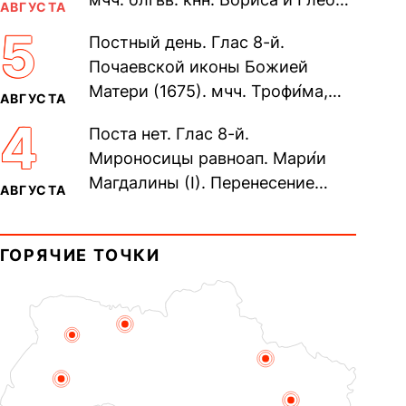
АВГУСТА
во Святом Крещении Рома́на и
5
Постный день. Глас 8-й.
Дави́да (1015). Прп....
Почаевской иконы Божией
Матери (1675). мчч. Трофи́ма,
АВГУСТА
Фео́фила и с ними 13-ти
4
Поста нет. Глас 8-й.
мучеников (284–305). прав.
Мироносицы равноап. Мари́и
воина Фео́дора...
Магдалины (I). Перенесение
АВГУСТА
мощей сщмч. Фо́ки, епископа
Синопского (403–404). Прп.
ГОРЯЧИЕ ТОЧКИ
Корни́лия...