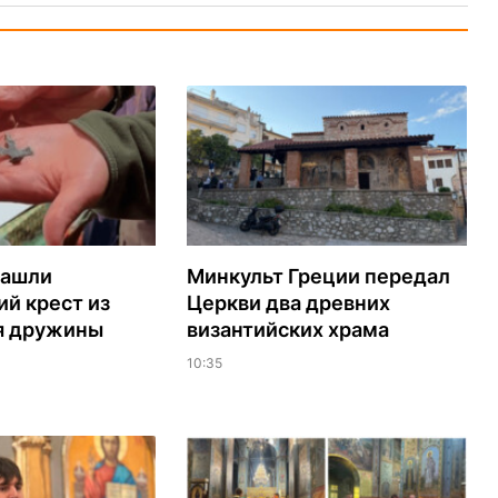
нашли
Минкульт Греции передал
й крест из
Церкви два древних
я дружины
византийских храма
10:35