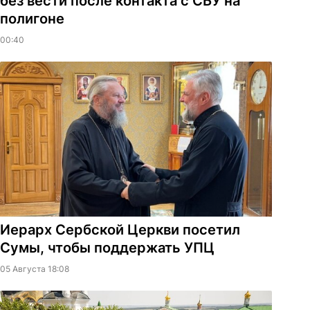
без вести после контакта с СБУ на
полигоне
00:40
Иерарх Сербской Церкви посетил
Сумы, чтобы поддержать УПЦ
05 Августа 18:08