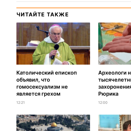
ЧИТАЙТЕ ТАКЖЕ
Католический епископ
Археологи 
объявил, что
тысячелетни
гомосексуализм не
захоронени
является грехом
Рюрика
12:21
12:00