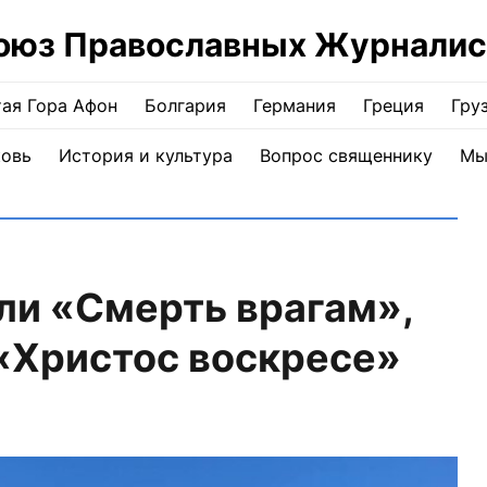
оюз Православных Журналис
ая Гора Афон
Болгария
Германия
Греция
Гру
ковь
История и культура
Вопрос священнику
Мы
ли «Смерть врагам»,
«Христос воскресе»