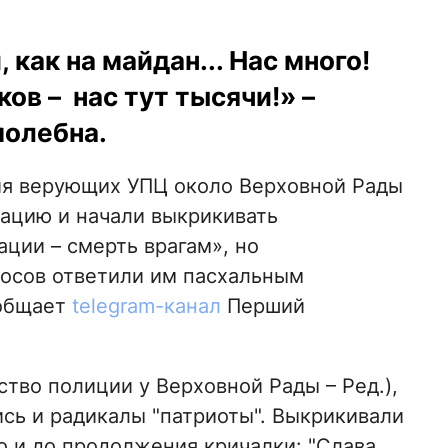
 как на майдан... Нас много!
ов – нас тут тысячи!» –
молебна.
ия верующих УПЦ около Верховной Рады
ацию и начали выкрикивать
ции – смерть врагам», но
осов ответили им пасхальным
ообщает
telegram-канал
Перший
тво полиции у Верховной Рады – Ред.),
ись и радикалы "патриоты". Выкрикивали
ло и до продолжения кричалки: "Слава