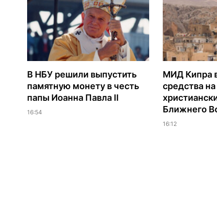
В НБУ решили выпустить
МИД Кипра 
памятную монету в честь
средства н
папы Иоанна Павла II
христианск
Ближнего В
16:54
16:12