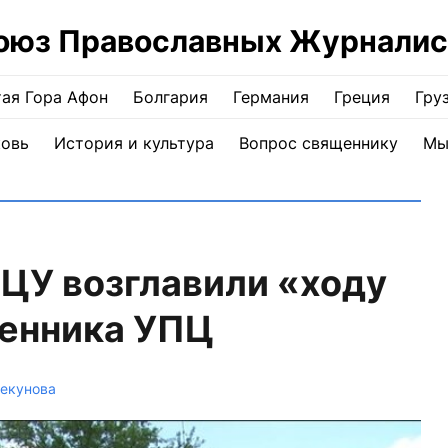
оюз Православных Журналис
ая Гора Афон
Болгария
Германия
Греция
Гру
ковь
История и культура
Вопрос священнику
Мы
ЦУ возглавили «ходу
щенника УПЦ
текунова