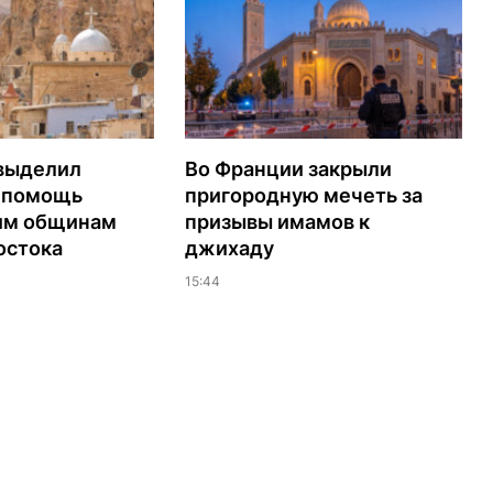
выделил
Во Франции закрыли
а помощь
пригородную мечеть за
им общинам
призывы имамов к
остока
джихаду
15:44