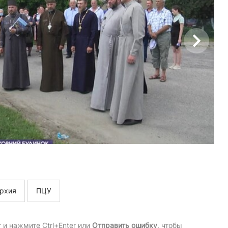
рхия
ПЦУ
и нажмите Ctrl+Enter или
Отправить ошибку
, чтобы