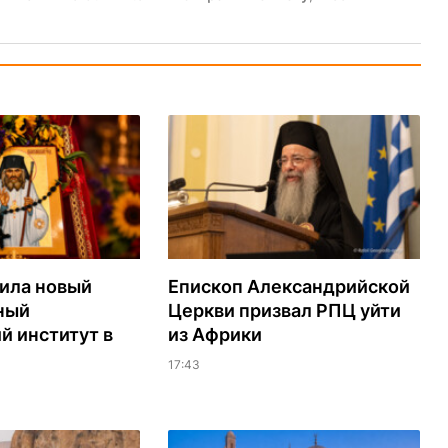
ила новый
Епископ Александрийской
ный
Церкви призвал РПЦ уйти
й институт в
из Африки
17:43