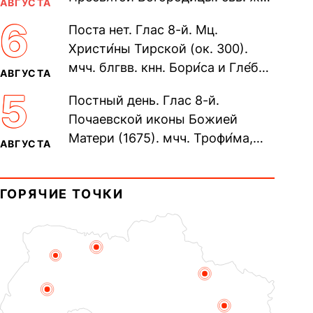
АВГУСТА
Олимпиа́ды, диаконисы (409) и
6
Поста нет. Глас 8-й. Мц.
прп. Евпракси́и девы,...
Христи́ны Тирской (ок. 300).
мчч. блгвв. кнн. Бори́са и Гле́ба,
АВГУСТА
во Святом Крещении Рома́на и
5
Постный день. Глас 8-й.
Дави́да (1015). Прп....
Почаевской иконы Божией
Матери (1675). мчч. Трофи́ма,
АВГУСТА
Фео́фила и с ними 13-ти
мучеников (284–305). прав.
ГОРЯЧИЕ ТОЧКИ
воина Фео́дора...