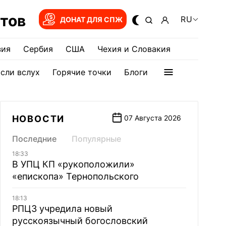
тов
RU
ДОНАТ ДЛЯ СПЖ
зия
Сербия
США
Чехия и Словакия
сли вслух
Горячие точки
Блоги
НОВОСТИ
07 Августа 2026
Последние
Популярные
18:33
В УПЦ КП «рукоположили»
«епископа» Тернопольского
18:13
РПЦЗ учредила новый
русскоязычный богословский