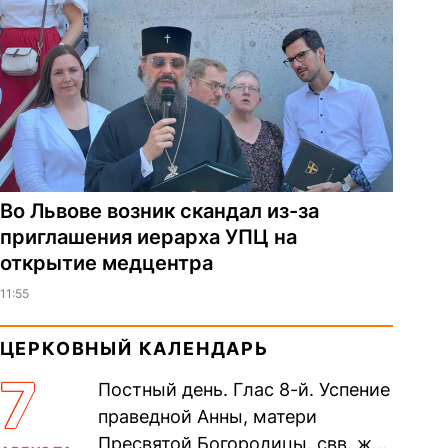
Во Львове возник скандал из-за
приглашения иерарха УПЦ на
открытие медцентра
11:55
ЦЕРКОВНЫЙ КАЛЕНДАРЬ
7
Постный день. Глас 8-й. Успение
праведной Анны, матери
Пресвятой Богородицы. свв. жен