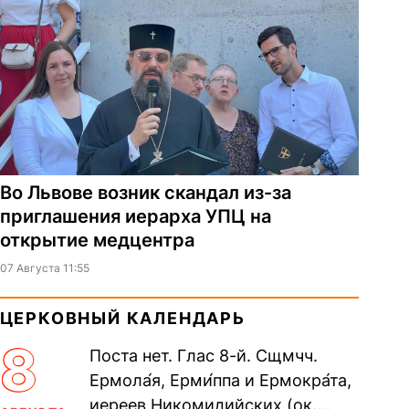
Во Львове возник скандал из-за
приглашения иерарха УПЦ на
открытие медцентра
07 Августа 11:55
ЦЕРКОВНЫЙ КАЛЕНДАРЬ
8
Поста нет. Глас 8-й. Сщмчч.
Ермола́я, Ерми́ппа и Ермокра́та,
иереев Никомидийских (ок.