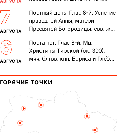
АВГУСТА
305). Прп. Моисе́я У́грина,
7
Постный день. Глас 8-й. Успение
Печерского, в Ближних
праведной Анны, матери
пещерах...
Пресвятой Богородицы. свв. жен
АВГУСТА
Олимпиа́ды, диаконисы (409) и
6
Поста нет. Глас 8-й. Мц.
прп. Евпракси́и девы,...
Христи́ны Тирской (ок. 300).
мчч. блгвв. кнн. Бори́са и Гле́ба,
АВГУСТА
во Святом Крещении Рома́на и
Дави́да (1015). Прп....
ГОРЯЧИЕ ТОЧКИ