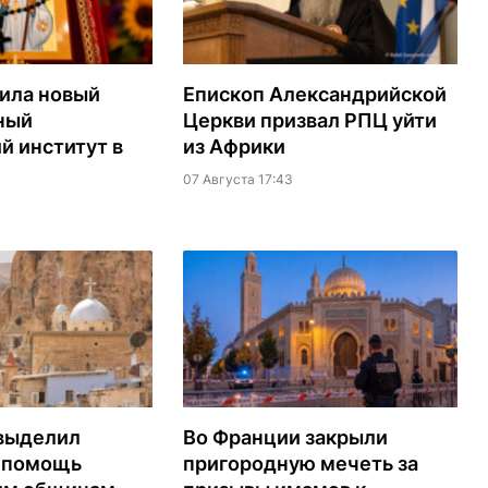
ила новый
Епископ Александрийской
ный
Церкви призвал РПЦ уйти
й институт в
из Африки
07 Августа 17:43
выделил
Во Франции закрыли
а помощь
пригородную мечеть за