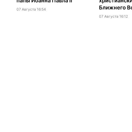
папы Иоанна Павла II
христианск
Ближнего В
07 Августа 16:54
07 Августа 16:12