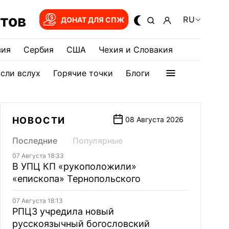
тов
RU
ДОНАТ ДЛЯ СПЖ
зия
Сербия
США
Чехия и Словакия
сли вслух
Горячие точки
Блоги
НОВОСТИ
08 Августа 2026
Последние
Популярные
07 Августа 18:33
В УПЦ КП «рукоположили»
«епископа» Тернопольского
07 Августа 18:13
РПЦЗ учредила новый
русскоязычный богословский