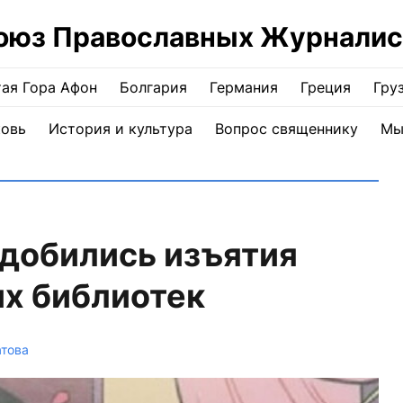
оюз Православных Журналис
ая Гора Афон
Болгария
Германия
Греция
Гру
ковь
История и культура
Вопрос священнику
Мы
добились изъятия
их библиотек
атова