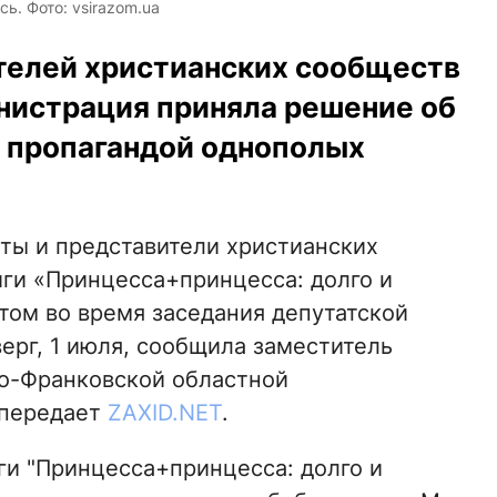
ь. Фото: vsirazom.ua
телей христианских сообществ
нистрация приняла решение об
с пропагандой однополых
ты и представители христианских
иги «Принцесса+принцесса: долго и
этом во время заседания депутатской
ерг, 1 июля, сообщила заместитель
но-Франковской областной
 передает
ZAXID.NET
.
ги "Принцесса+принцесса: долго и