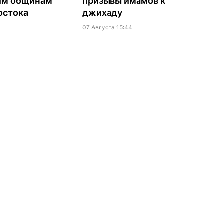
им общинам
призывы имамов к
остока
джихаду
07 Августа 15:44