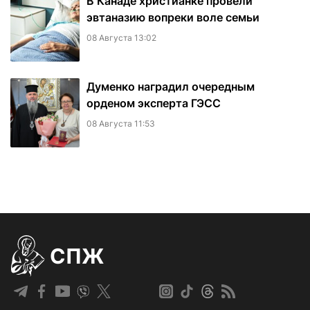
В Канаде христианке провели
эвтаназию вопреки воле семьи
08 Августа 13:02
Думенко наградил очередным
орденом эксперта ГЭСС
08 Августа 11:53
СПЖ