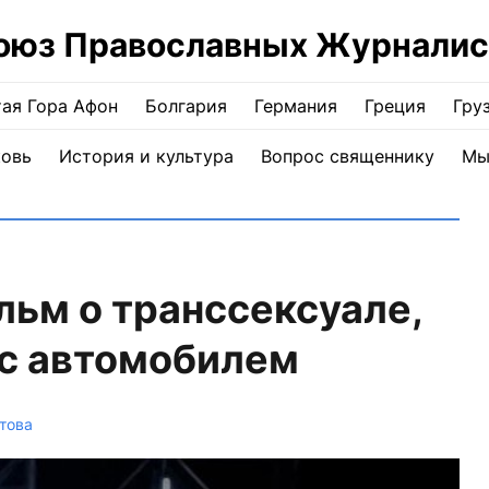
оюз Православных Журналис
ая Гора Афон
Болгария
Германия
Греция
Гру
ковь
История и культура
Вопрос священнику
Мы
льм о транссексуале,
 с автомобилем
това