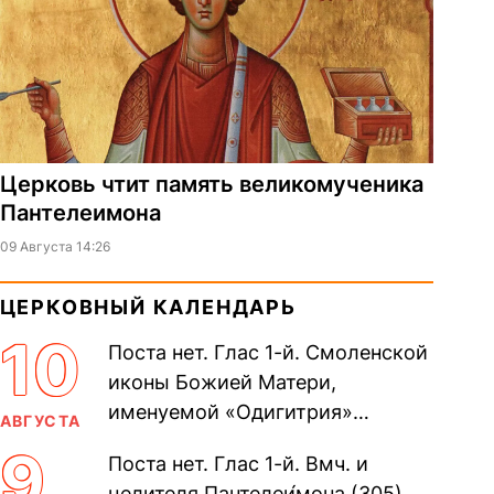
Церковь чтит память великомученика
Пантелеимона
09 Августа 14:26
ЦЕРКОВНЫЙ КАЛЕНДАРЬ
10
Поста нет. Глас 1-й. Смоленской
иконы Божией Матери,
именуемой «Одигитрия»
АВГУСТА
(Путеводительница) (принесена
9
Поста нет. Глас 1-й. Вмч. и
из Царьграда в 1046 г.). апп. от
целителя Пантелеи́мона (305).