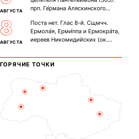
70-ти...
прп. Ге́рмана Аляскинского
АВГУСТА
(прославление 1970). Блж.
8
Поста нет. Глас 8-й. Сщмчч.
Николая Кочанова, Христа
Ермола́я, Ерми́ппа и Ермокра́та,
ради...
иереев Никомидийских (ок.
АВГУСТА
305). Прп. Моисе́я У́грина,
Печерского, в Ближних
ГОРЯЧИЕ ТОЧКИ
пещерах...