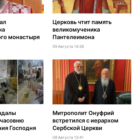
ал
Церковь чтит память
на
великомученика
го монастыря
Пантелеимона
09 Августа 14:26
ндалы
Митрополит Онуфрий
 часовню
встретился с иерархом
ия Господня
Сербской Церкви
08 Августа 13:41