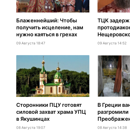
Блаженнейший: Чтобы
ТЦК задерж
получить исцеление, нам
протодиако
нужно каяться в грехах
Нещеровско
09 Августа 18:47
09 Августа 14:52
Сторонники ПЦУ готовят
В Греции ва
силовой захват храма УПЦ
разгромили
в Якушинцах
Преображен
08 Августа 19:07
08 Августа 14:38