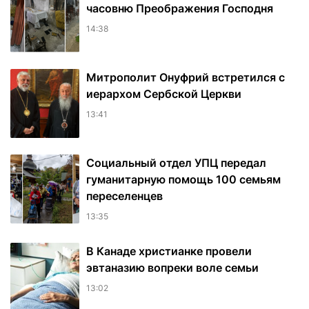
часовню Преображения Господня
14:38
Митрополит Онуфрий встретился с
иерархом Сербской Церкви
13:41
Социальный отдел УПЦ передал
гуманитарную помощь 100 семьям
переселенцев
13:35
В Канаде христианке провели
эвтаназию вопреки воле семьи
13:02