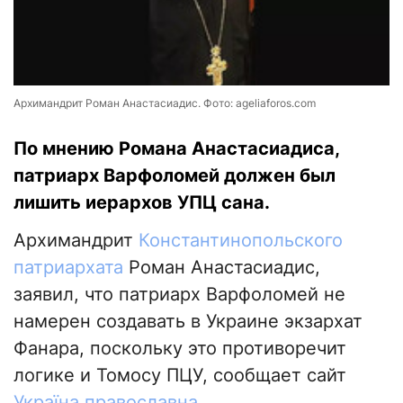
Архимандрит Роман Анастасиадис. Фото: ageliaforos.com
По мнению Романа Анастасиадиса,
патриарх Варфоломей должен был
лишить иерархов УПЦ сана.
Архимандрит
Константинопольского
патриархата
Роман Анастасиадис,
заявил, что патриарх Варфоломей не
намерен создавать в Украине экзархат
Фанара, поскольку это противоречит
логике и Томосу ПЦУ, сообщает сайт
Україна православна
.