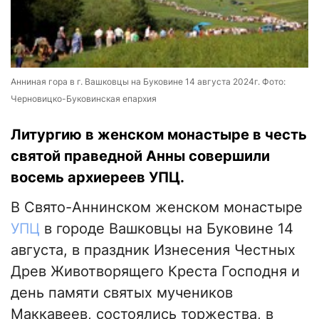
Анниная гора в г. Вашковцы на Буковине 14 августа 2024г. Фото:
Черновицко-Буковинская епархия
Литургию в женском монастыре в честь
святой праведной Анны совершили
восемь архиереев УПЦ.
В Свято-Аннинском женском монастыре
УПЦ
в городе Вашковцы на Буковине 14
августа, в праздник Изнесения Честных
Древ Животворящего Креста Господня и
день памяти святых мучеников
Маккавеев, состоялись торжества, в