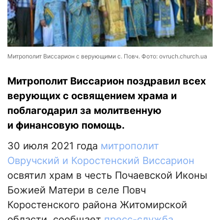
Митрополит Виссарион с верующими с. Повч. Фото: ovruch.church.ua
Митрополит Виссарион поздравил всех
верующих с освящением храма и
поблагодарил за молитвенную
и финансовую помощь.
30 июля 2021 года
митрополит
Овручский и Коростенский Виссарион
освятил храм в честь Почаевской Иконы
Божией Матери в селе Повч
Коростенского района Житомирской
области, сообщает
пресс-служба