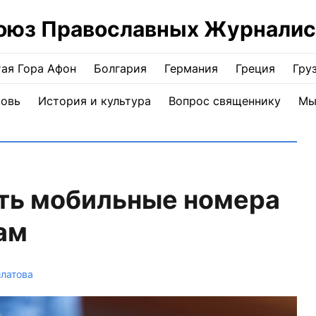
оюз Православных Журналис
ая Гора Афон
Болгария
Германия
Греция
Гру
ковь
История и культура
Вопрос священнику
Мы
ать мобильные номера
ам
латова