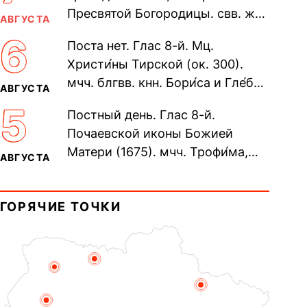
Пресвятой Богородицы. свв. жен
АВГУСТА
Олимпиа́ды, диаконисы (409) и
6
Поста нет. Глас 8-й. Мц.
прп. Евпракси́и девы,...
Христи́ны Тирской (ок. 300).
мчч. блгвв. кнн. Бори́са и Гле́ба,
АВГУСТА
во Святом Крещении Рома́на и
5
Постный день. Глас 8-й.
Дави́да (1015). Прп....
Почаевской иконы Божией
Матери (1675). мчч. Трофи́ма,
АВГУСТА
Фео́фила и с ними 13-ти
мучеников (284–305). прав.
ГОРЯЧИЕ ТОЧКИ
воина Фео́дора...