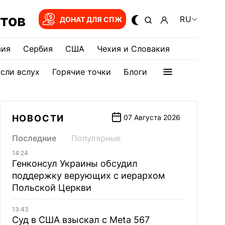
тов
RU
ДОНАТ ДЛЯ СПЖ
зия
Сербия
США
Чехия и Словакия
сли вслух
Горячие точки
Блоги
НОВОСТИ
07 Августа 2026
Последние
Популярные
14:24
Генконсул Украины обсудил
поддержку верующих с иерархом
Польской Церкви
13:43
Суд в США взыскал с Meta 567