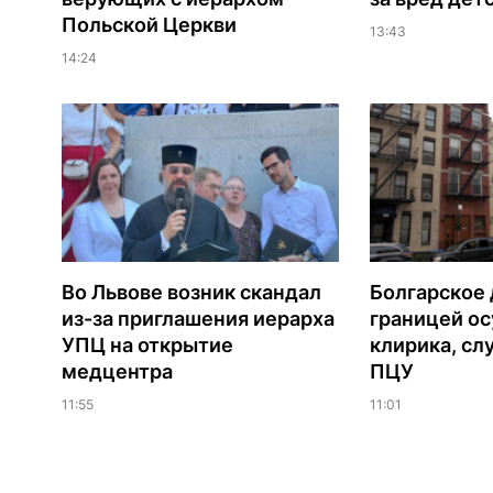
Польской Церкви
13:43
14:24
Во Львове возник скандал
Болгарское 
из-за приглашения иерарха
границей ос
УПЦ на открытие
клирика, сл
медцентра
ПЦУ
11:55
11:01