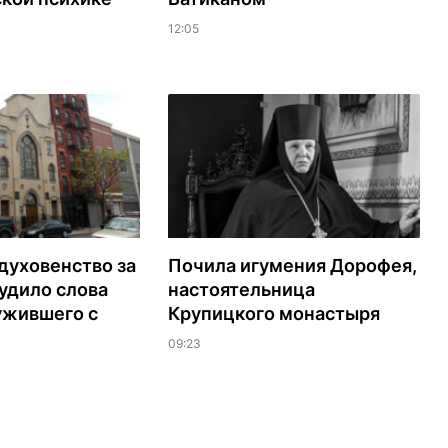
12:05
духовенство за
Почила игумения Дорофея,
удило слова
настоятельница
ужившего с
Крупицкого монастыря
09:23