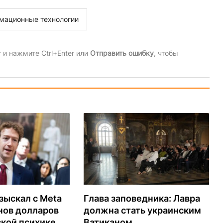
мационные технологии
и нажмите Ctrl+Enter или
Отправить ошибку
, чтобы
зыскал с Meta
Глава заповедника: Лавра
нов долларов
должна стать украинским
ской психике
Ватиканом