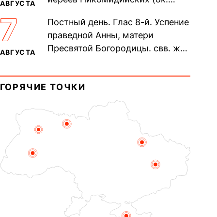
АВГУСТА
305). Прп. Моисе́я У́грина,
7
Постный день. Глас 8-й. Успение
Печерского, в Ближних
праведной Анны, матери
пещерах...
Пресвятой Богородицы. свв. жен
АВГУСТА
Олимпиа́ды, диаконисы (409) и
прп. Евпракси́и девы,...
ГОРЯЧИЕ ТОЧКИ