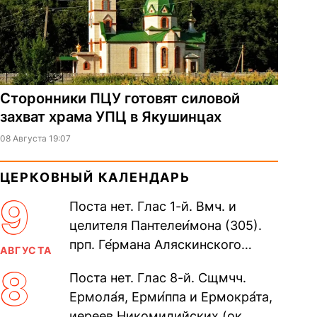
Сторонники ПЦУ готовят силовой
захват храма УПЦ в Якушинцах
08 Августа 19:07
ЦЕРКОВНЫЙ КАЛЕНДАРЬ
9
Поста нет. Глас 1-й. Вмч. и
целителя Пантелеи́мона (305).
прп. Ге́рмана Аляскинского
АВГУСТА
(прославление 1970). Блж.
8
Поста нет. Глас 8-й. Сщмчч.
Николая Кочанова, Христа
Ермола́я, Ерми́ппа и Ермокра́та,
ради...
иереев Никомидийских (ок.