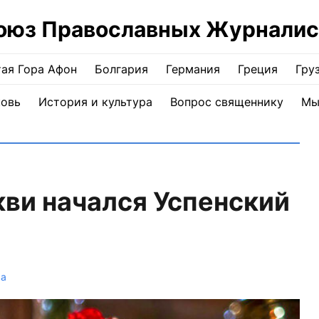
оюз Православных Журналис
ая Гора Афон
Болгария
Германия
Греция
Гру
ковь
История и культура
Вопрос священнику
Мы
ви начался Успенский
ва