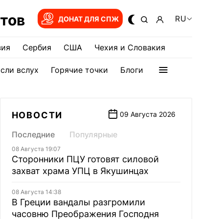
тов
RU
ДОНАТ ДЛЯ СПЖ
зия
Сербия
США
Чехия и Словакия
сли вслух
Горячие точки
Блоги
НОВОСТИ
09 Августа 2026
Последние
Популярные
08 Августа 19:07
Сторонники ПЦУ готовят силовой
захват храма УПЦ в Якушинцах
08 Августа 14:38
В Греции вандалы разгромили
часовню Преображения Господня