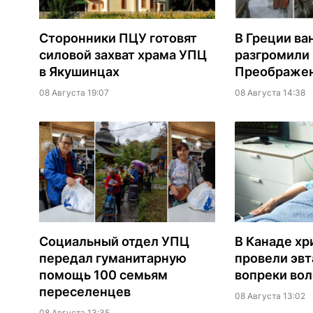
Сторонники ПЦУ готовят
В Греции ва
силовой захват храма УПЦ
разгромили
в Якушинцах
Преображен
08 Августа 19:07
08 Августа 14:38
Социальный отдел УПЦ
В Канаде хр
передал гуманитарную
провели эв
помощь 100 семьям
вопреки вол
переселенцев
08 Августа 13:02
08 Августа 13:35