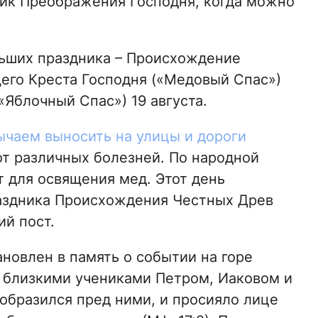
ик Преображения Господня, когда можно
льших праздника – Происхождение
его Креста Господня («Медовый Спас»)
«Яблочный Спас») 19 августа.
ычаем выносить на улицы и дороги
от различных болезней. По народной
т для освящения мед. Этот день
 праздника Происхождения Честных Древ
ий пост.
новлен в память о событии на горе
я близкими учениками Петром, Иаковом и
образился пред ними, и просияло лице