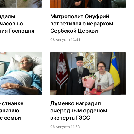
ндалы
Митрополит Онуфрий
 часовню
встретился с иерархом
ия Господня
Сербской Церкви
08 Августа 13:41
истианке
Думенко наградил
таназию
очередным орденом
е семьи
эксперта ГЭСС
08 Августа 11:53