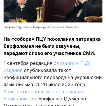
Епифаний Думенко и Патриарх Варфоломей. Фото: risu
На «соборе» ПЦУ пожелания патриарха
Варфоломея не были озвучены,
передают слово его участников СМИ.
1 сентября редакция
близкого к ПЦУ
издания
опубликовала текст
неофициального перевода на украинский
язык письма от 26 июля 2023 года
Константинопольского патриарха
Варфоломея
к Епифанию (Думенко).
Отмечается, что письмо было