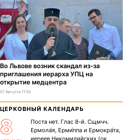
Во Львове возник скандал из-за
приглашения иерарха УПЦ на
открытие медцентра
07 Августа 11:55
ЦЕРКОВНЫЙ КАЛЕНДАРЬ
8
Поста нет. Глас 8-й. Сщмчч.
Ермола́я, Ерми́ппа и Ермокра́та,
иереев Никомидийских (ок.