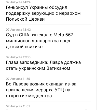
07 Августа 14:24
Генконсул Украины обсудил
поддержку верующих с иерархом
Польской Церкви
07 Августа 13:43
Суд в США взыскал с Meta 567
миллионов долларов за вред
детской психике
07 Августа 12:05
Глава заповедника: Лавра должна
стать украинским Ватиканом
07 Августа 11:55
Во Львове возник скандал из-за
приглашения иерарха УПЦ на
открытие медцентра
07 Августа 11:01