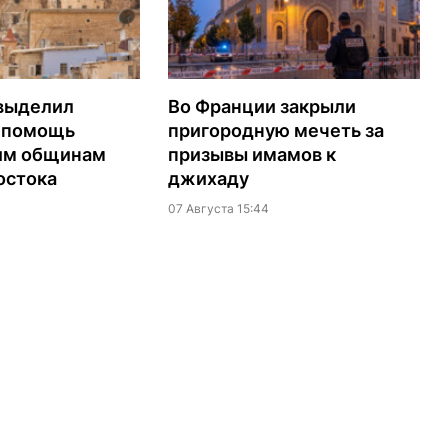
выделил
Во Франции закрыли
а помощь
пригородную мечеть за
им общинам
призывы имамов к
остока
джихаду
07 Августа 15:44