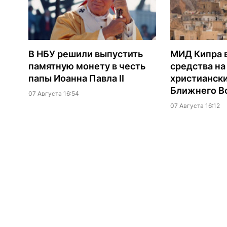
В НБУ решили выпустить
МИД Кипра 
памятную монету в честь
средства н
папы Иоанна Павла II
христианск
Ближнего В
07 Августа 16:54
07 Августа 16:12