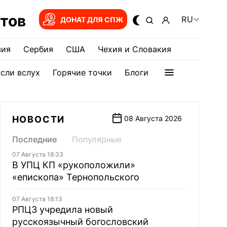
тов
RU
ДОНАТ ДЛЯ СПЖ
зия
Сербия
США
Чехия и Словакия
сли вслух
Горячие точки
Блоги
НОВОСТИ
08 Августа 2026
Последние
Популярные
07 Августа 18:33
В УПЦ КП «рукоположили»
«епископа» Тернопольского
07 Августа 18:13
РПЦЗ учредила новый
русскоязычный богословский