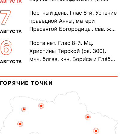
АВГУСТА
305). Прп. Моисе́я У́грина,
7
Постный день. Глас 8-й. Успение
Печерского, в Ближних
праведной Анны, матери
пещерах...
Пресвятой Богородицы. свв. жен
АВГУСТА
Олимпиа́ды, диаконисы (409) и
6
Поста нет. Глас 8-й. Мц.
прп. Евпракси́и девы,...
Христи́ны Тирской (ок. 300).
мчч. блгвв. кнн. Бори́са и Гле́ба,
АВГУСТА
во Святом Крещении Рома́на и
Дави́да (1015). Прп....
ГОРЯЧИЕ ТОЧКИ