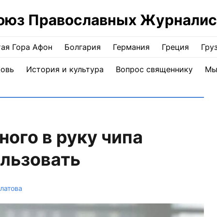
оюз Православных Журналис
ая Гора Афон
Болгария
Германия
Греция
Гру
ковь
История и культура
Вопрос священнику
Мы
ого в руку чипа
ользовать
латова