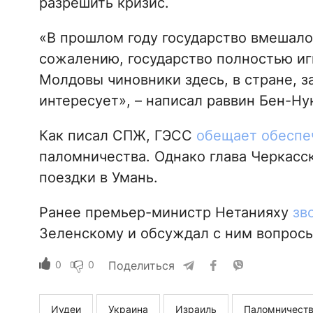
разрешить кризис.
«В прошлом году государство вмешалось
сожалению, государство полностью игн
Молдовы чиновники здесь, в стране, за
интересует», – написал раввин Бен-Ну
Как писал СПЖ, ГЭСС
обещает обеспе
паломничества. Однако глава Черкас
поездки в Умань.
Ранее премьер-министр Нетанияху
зв
Зеленскому и обсуждал с ним вопросы
0
0
Поделиться
Иудеи
Украина
Израиль
Паломничест