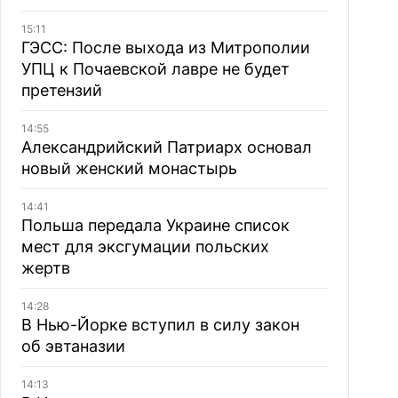
15:11
ГЭСС: После выхода из Митрополии
УПЦ к Почаевской лавре не будет
претензий
14:55
Александрийский Патриарх основал
новый женский монастырь
14:41
Польша передала Украине список
мест для эксгумации польских
жертв
14:28
В Нью-Йорке вступил в силу закон
об эвтаназии
14:13