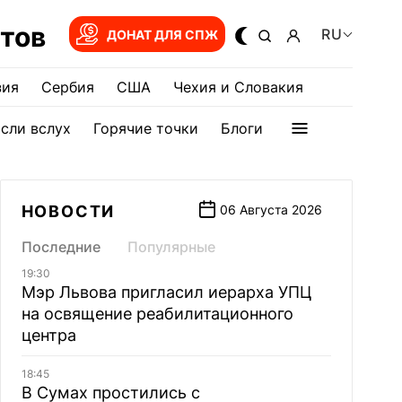
тов
RU
ДОНАТ ДЛЯ СПЖ
зия
Сербия
США
Чехия и Словакия
сли вслух
Горячие точки
Блоги
НОВОСТИ
06 Августа 2026
Последние
Популярные
19:30
Мэр Львова пригласил иерарха УПЦ
на освящение реабилитационного
центра
18:45
В Сумах простились с