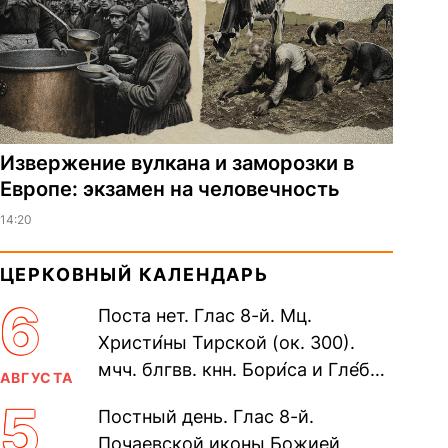
Извержение вулкана и заморозки в
Европе: экзамен на человечность
14:20
ЦЕРКОВНЫЙ КАЛЕНДАРЬ
6
Поста нет. Глас 8-й. Мц.
Христи́ны Тирской (ок. 300).
мчч. блгвв. кнн. Бори́са и Гле́ба,
АВГУСТА
во Святом Крещении Рома́на и
5
Постный день. Глас 8-й.
Дави́да (1015). Прп....
Почаевской иконы Божией