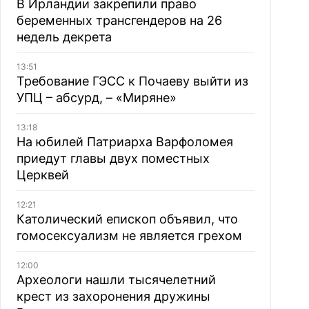
В Ирландии закрепили право
беременных трансгендеров на 26
недель декрета
13:51
Требование ГЭСС к Почаеву выйти из
УПЦ – абсурд, – «Миряне»
13:18
На юбилей Патриарха Варфоломея
приедут главы двух поместных
Церквей
12:21
Католический епископ объявил, что
гомосексуализм не является грехом
12:00
Археологи нашли тысячелетний
крест из захоронения дружины