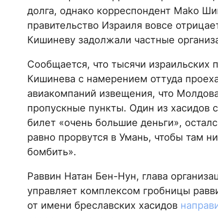
долга, однако корреспондент Mako Ши
правительство Израиля вовсе отрицает
Кишиневу задолжали частные организа
Сообщается, что тысячи израильских 
Кишинева с намерением оттуда проеха
авиакомпаний извещения, что Молдова
пропускные пункты. Один из хасидов с
билет «очень большие деньги», остался
равно прорвутся в Умань, чтобы там н
бомбить».
Раввин Натан Бен-Нун, глава организа
управляет комплексом гробницы равви
от имени бреславских хасидов
направ