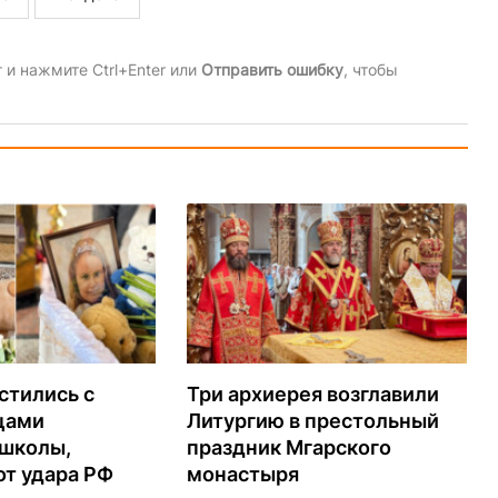
и нажмите Ctrl+Enter или
Отправить ошибку
, чтобы
стились с
Три архиерея возглавили
цами
Литургию в престольный
 школы,
праздник Мгарского
т удара РФ
монастыря