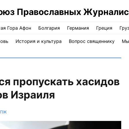
оюз Православных Журналис
ая Гора Афон
Болгария
Германия
Греция
Гру
ковь
История и культура
Вопрос священнику
Мы
ся пропускать хасидов
ов Израиля
СПЖ