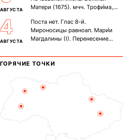
Матери (1675). мчч. Трофи́ма,
АВГУСТА
Фео́фила и с ними 13-ти
4
Поста нет. Глас 8-й.
мучеников (284–305). прав.
Мироносицы равноап. Мари́и
воина Фео́дора...
Магдалины (I). Перенесение
АВГУСТА
мощей сщмч. Фо́ки, епископа
Синопского (403–404). Прп.
ГОРЯЧИЕ ТОЧКИ
Корни́лия...