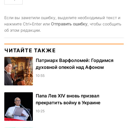
Если вы заметили ошибку, выделите необходимый текст и
нажмите Ctrl+Enter или
Отправить ошибку
, чтобы сообщить
об этом редакции.
ЧИТАЙТЕ ТАКЖЕ
Патриарх Варфоломей: Гордимся
духовной опекой над Афоном
10:55
Папа Лев XIV вновь призвал
прекратить войну в Украине
10:25