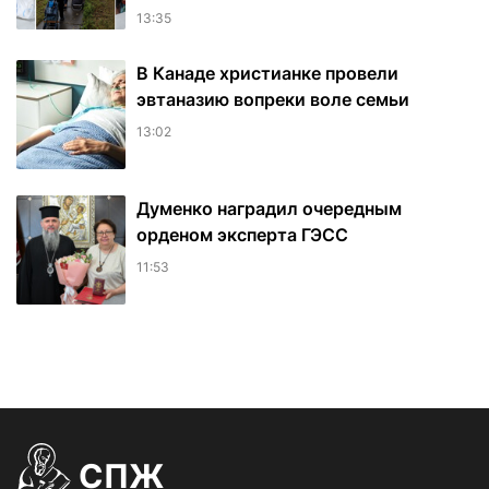
13:35
В Канаде христианке провели
эвтаназию вопреки воле семьи
13:02
Думенко наградил очередным
орденом эксперта ГЭСС
11:53
СПЖ