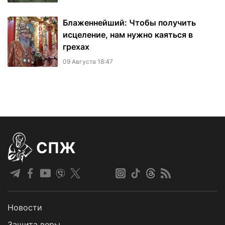
Блаженнейший: Чтобы получить
исцеление, нам нужно каяться в
грехах
09 Августа 18:47
СПЖ
Новости
Защита веры