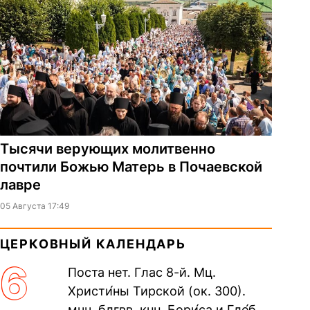
Тысячи верующих молитвенно
почтили Божью Матерь в Почаевской
лавре
05 Августа 17:49
ЦЕРКОВНЫЙ КАЛЕНДАРЬ
6
Поста нет. Глас 8-й. Мц.
Христи́ны Тирской (ок. 300).
мчч. блгвв. кнн. Бори́са и Гле́ба,