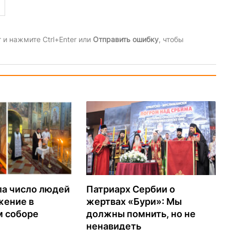
и нажмите Ctrl+Enter или
Отправить ошибку
, чтобы
ла число людей
Патриарх Сербии о
жение в
жертвах «Бури»: Мы
м соборе
должны помнить, но не
ненавидеть