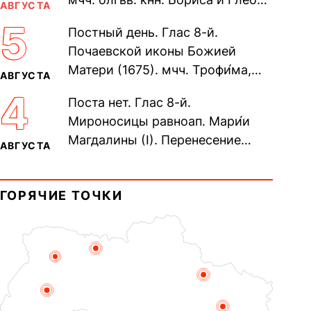
АВГУСТА
во Святом Крещении Рома́на и
5
Постный день. Глас 8-й.
Дави́да (1015). Прп....
Почаевской иконы Божией
Матери (1675). мчч. Трофи́ма,
АВГУСТА
Фео́фила и с ними 13-ти
4
Поста нет. Глас 8-й.
мучеников (284–305). прав.
Мироносицы равноап. Мари́и
воина Фео́дора...
Магдалины (I). Перенесение
АВГУСТА
мощей сщмч. Фо́ки, епископа
Синопского (403–404). Прп.
ГОРЯЧИЕ ТОЧКИ
Корни́лия...