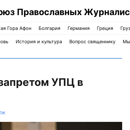
оюз Православных Журналис
ая Гора Афон
Болгария
Германия
Греция
Гру
ковь
История и культура
Вопрос священнику
Мы
запретом УПЦ в
СПЖ