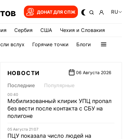
тов
RU
ДОНАТ ДЛЯ СПЖ
зия
Сербия
США
Чехия и Словакия
сли вслух
Горячие точки
Блоги
НОВОСТИ
06 Августа 2026
Последние
Популярные
00:40
Мобилизованный клирик УПЦ пропал
без вести после контакта с СБУ на
полигоне
05 Августа 21:07
ПЦУ показала число людей на