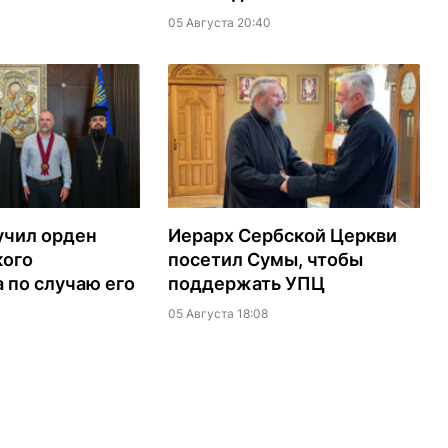
05 Августа 20:40
учил орден
Иерарх Сербской Церкви
кого
посетил Сумы, чтобы
 по случаю его
поддержать УПЦ
05 Августа 18:08