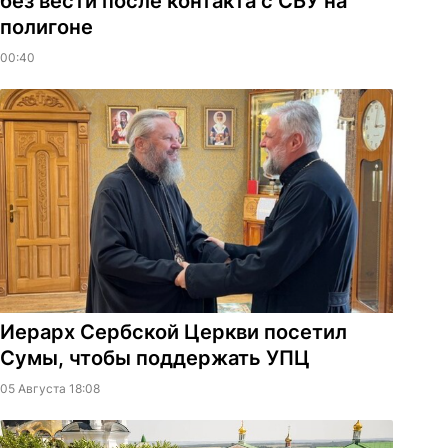
без вести после контакта с СБУ на
полигоне
00:40
Иерарх Сербской Церкви посетил
Сумы, чтобы поддержать УПЦ
05 Августа 18:08