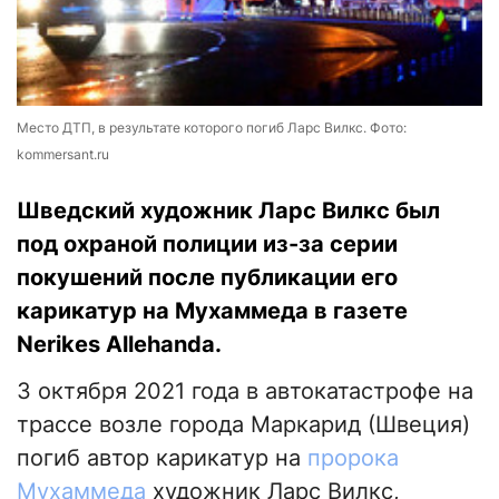
Место ДТП, в результате которого погиб Ларс Вилкс. Фото:
kommersant.ru
Шведский художник Ларс Вилкс был
под охраной полиции из-за серии
покушений после публикации его
карикатур на Мухаммеда в газете
Nerikes Allehanda.
3 октября 2021 года в автокатастрофе на
трассе возле города Маркарид (Швеция)
погиб автор карикатур на
пророка
Мухаммеда
художник Ларс Вилкс,