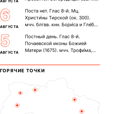
АВГУСТА
Олимпиа́ды, диаконисы (409) и
6
Поста нет. Глас 8-й. Мц.
прп. Евпракси́и девы,...
Христи́ны Тирской (ок. 300).
мчч. блгвв. кнн. Бори́са и Гле́ба,
АВГУСТА
во Святом Крещении Рома́на и
5
Постный день. Глас 8-й.
Дави́да (1015). Прп....
Почаевской иконы Божией
Матери (1675). мчч. Трофи́ма,
АВГУСТА
Фео́фила и с ними 13-ти
мучеников (284–305). прав.
ГОРЯЧИЕ ТОЧКИ
воина Фео́дора...