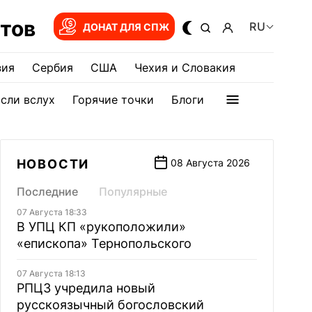
тов
RU
ДОНАТ ДЛЯ СПЖ
зия
Сербия
США
Чехия и Словакия
сли вслух
Горячие точки
Блоги
НОВОСТИ
08 Августа 2026
Последние
Популярные
07 Августа 18:33
В УПЦ КП «рукоположили»
«епископа» Тернопольского
07 Августа 18:13
РПЦЗ учредила новый
русскоязычный богословский