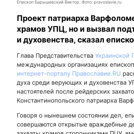
Епископ Барышевский Виктор. Фото: pravoslavie.ru
Проект патриарха Варфоломе
храмов УПЦ, но и вызвал по
и духовенства, сказал еписко
Глава Представительства
Украинской 
международных организациях еписко
интернет-порталу Православие.RU
рас
духа среди верующих и духовенства У
настоятелей после рейдерских захват
Константинопольского патриарха Варф
Говоря о нынешнем состоянии дел, еп
совершаются открытые враждебные де
захваты храмов сторонниками ПЦУ, вм