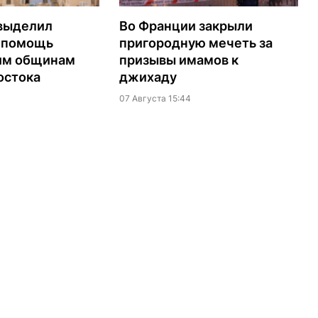
выделил
Во Франции закрыли
а помощь
пригородную мечеть за
им общинам
призывы имамов к
остока
джихаду
07 Августа 15:44