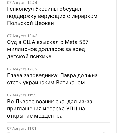
07 Августа 14:24
Генконсул Украины обсудил
поддержку верующих с иерархом
Польской Церкви
07 Августа 13:43
Суд в США взыскал с Meta 567
миллионов долларов за вред
детской психике
07 Августа 12:05
Глава заповедника: Лавра должна
стать украинским Ватиканом
07 Августа 11:55
Во Львове возник скандал из-за
приглашения иерарха УПЦ на
открытие медцентра
07 Августа 11:01