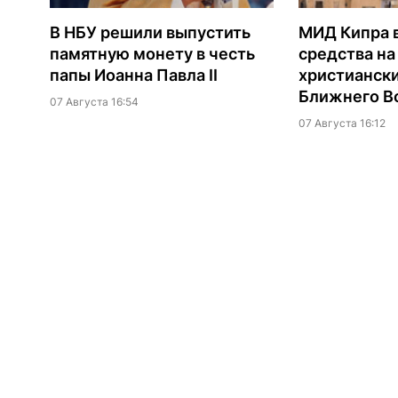
В НБУ решили выпустить
МИД Кипра 
памятную монету в честь
средства н
папы Иоанна Павла II
христианск
Ближнего В
07 Августа 16:54
07 Августа 16:12