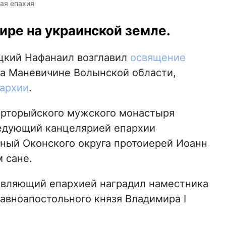
ая епахия
ире на украинской земле.
цкий Нафанаил возглавил
освящение
на Маневичине Волынской области,
архии
.
рторыйского мужского монастыря
ведующий канцелярией епархии
нный Оконского округа протоиерей Иоанн
 сане.
авляющий епархией наградил наместника
авноапостольного князя Владимира I