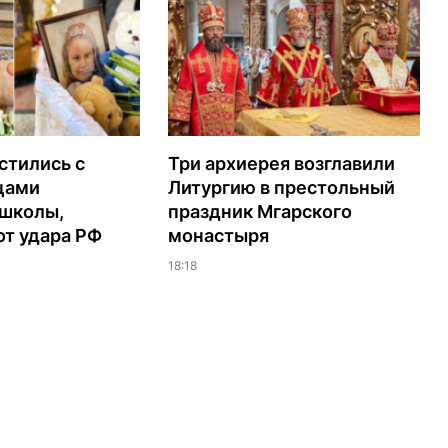
стились с
Три архиерея возглавили
цами
Литургию в престольный
 школы,
праздник Мгарского
т удара РФ
монастыря
18:18