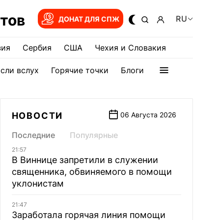
тов
RU
ДОНАТ ДЛЯ СПЖ
зия
Сербия
США
Чехия и Словакия
сли вслух
Горячие точки
Блоги
НОВОСТИ
06 Августа 2026
Последние
Популярные
21:57
В Виннице запретили в служении
священника, обвиняемого в помощи
уклонистам
21:47
Заработала горячая линия помощи