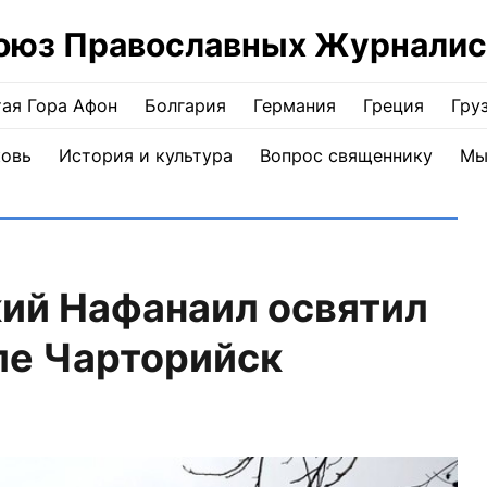
оюз Православных Журналис
ая Гора Афон
Болгария
Германия
Греция
Гру
ковь
История и культура
Вопрос священнику
Мы
ий Нафанаил освятил
ле Чарторийск