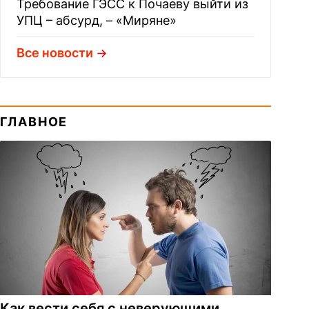
Требование ГЭСС к Почаеву выйти из
УПЦ – абсурд, – «Миряне»
Все новости
ГЛАВНОЕ
Как вести себя с неверующими