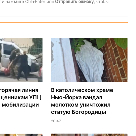
и нажмите Ctrl+Enter или
Отправить ошибку
, чтобы
горячая линия
В католическом храме
ященникам УПЦ
Нью-Йорка вандал
м мобилизации
молотком уничтожил
статую Богородицы
20:47