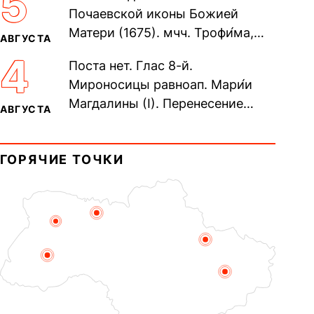
5
Почаевской иконы Божией
Матери (1675). мчч. Трофи́ма,
АВГУСТА
Фео́фила и с ними 13-ти
4
Поста нет. Глас 8-й.
мучеников (284–305). прав.
Мироносицы равноап. Мари́и
воина Фео́дора...
Магдалины (I). Перенесение
АВГУСТА
мощей сщмч. Фо́ки, епископа
Синопского (403–404). Прп.
ГОРЯЧИЕ ТОЧКИ
Корни́лия...