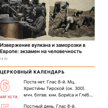
Извержение вулкана и заморозки в
Европе: экзамен на человечность
14:20
ЦЕРКОВНЫЙ КАЛЕНДАРЬ
6
Поста нет. Глас 8-й. Мц.
Христи́ны Тирской (ок. 300).
мчч. блгвв. кнн. Бори́са и Гле́ба,
АВГУСТА
во Святом Крещении Рома́на и
Постный день. Глас 8-й.
Дави́да (1015). Прп....