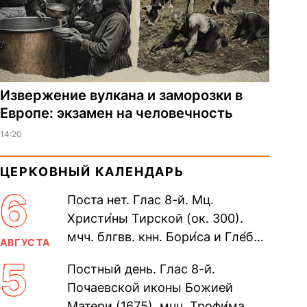
Извержение вулкана и заморозки в
Европе: экзамен на человечность
14:20
ЦЕРКОВНЫЙ КАЛЕНДАРЬ
6
Поста нет. Глас 8-й. Мц.
Христи́ны Тирской (ок. 300).
мчч. блгвв. кнн. Бори́са и Гле́ба,
АВГУСТА
во Святом Крещении Рома́на и
5
Постный день. Глас 8-й.
Дави́да (1015). Прп....
Почаевской иконы Божией
Матери (1675). мчч. Трофи́ма,