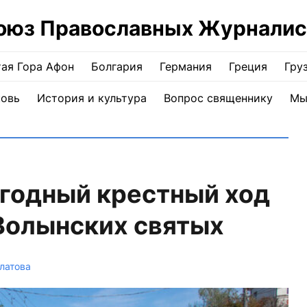
оюз Православных Журналис
ая Гора Афон
Болгария
Германия
Греция
Гру
ковь
История и культура
Вопрос священнику
Мы
егодный крестный ход
Волынских святых
латова