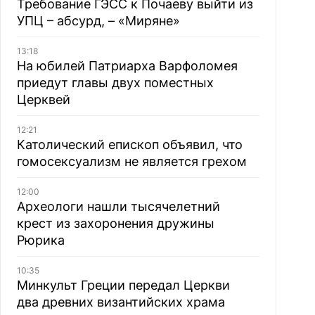
Требование ГЭСС к Почаеву выйти из
УПЦ – абсурд, – «Миряне»
13:18
На юбилей Патриарха Варфоломея
приедут главы двух поместных
Церквей
12:21
Католический епископ объявил, что
гомосексуализм не является грехом
12:00
Археологи нашли тысячелетний
крест из захоронения дружины
Рюрика
10:35
Минкульт Греции передал Церкви
два древних византийских храма