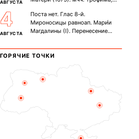
АВГУСТА
Фео́фила и с ними 13-ти
4
Поста нет. Глас 8-й.
мучеников (284–305). прав.
Мироносицы равноап. Мари́и
воина Фео́дора...
Магдалины (I). Перенесение
АВГУСТА
мощей сщмч. Фо́ки, епископа
Синопского (403–404). Прп.
ГОРЯЧИЕ ТОЧКИ
Корни́лия...