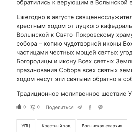
обратились к верующим в Волынской е
Ежегодно в августе священнослужите
крестным ходом от луцкого кафедраль
Волынской к Свято-Покровскому храму
собора – копию чудотворной иконы Бо
частицами честных мощей святых угод
Богородицы и икону Всех святых Земл
празднования Собора всех святых зе
ходом несут эти святыни обратно в со
Традиционное молитвенное шествие 
0
0
Поделиться
УПЦ
Крестный ход
Волынская епархия