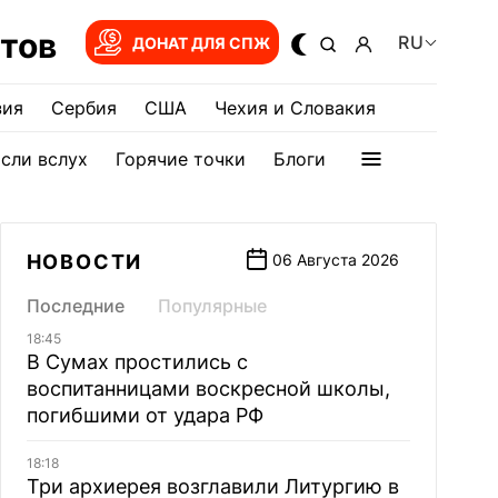
тов
RU
ДОНАТ ДЛЯ СПЖ
зия
Сербия
США
Чехия и Словакия
сли вслух
Горячие точки
Блоги
НОВОСТИ
06 Августа 2026
Последние
Популярные
18:45
В Сумах простились с
воспитанницами воскресной школы,
погибшими от удара РФ
18:18
Три архиерея возглавили Литургию в