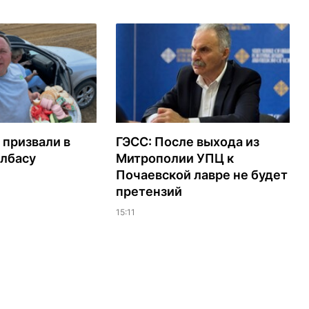
 призвали в
ГЭСС: После выхода из
олбасу
Митрополии УПЦ к
Почаевской лавре не будет
претензий
15:11