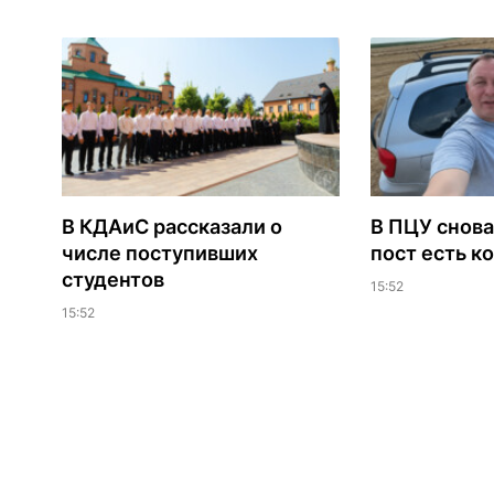
В КДАиС рассказали о
В ПЦУ снова
числе поступивших
пост есть к
студентов
15:52
15:52