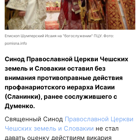
Епископ Шумперский Исаия на "богослужении" ПЦУ. Фото:
pomisna.info
Синод Православной Церкви Чешских
земель и Словакии оставил без
внимания противоправные действия
профанариотского иерарха Исаии
(Сланинки), ранее сослужившего с
Думенко.
Священный Синод
Православной Церкви
Чешских земель и Словакии
не стал
давать оценку действиям викария