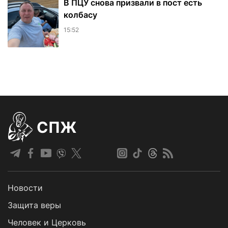
В ПЦУ снова призвали в пост есть
колбасу
15:52
СПЖ
Новости
Защита веры
Человек и Церковь