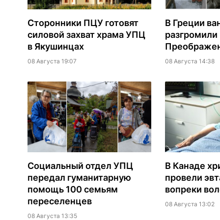
Сторонники ПЦУ готовят
В Греции ва
силовой захват храма УПЦ
разгромили
в Якушинцах
Преображен
08 Августа 19:07
08 Августа 14:38
Социальный отдел УПЦ
В Канаде хр
передал гуманитарную
провели эв
помощь 100 семьям
вопреки вол
переселенцев
08 Августа 13:02
08 Августа 13:35