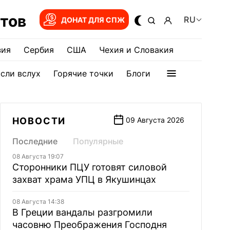
тов
RU
ДОНАТ ДЛЯ СПЖ
зия
Сербия
США
Чехия и Словакия
сли вслух
Горячие точки
Блоги
НОВОСТИ
09 Августа 2026
Последние
Популярные
08 Августа 19:07
Сторонники ПЦУ готовят силовой
захват храма УПЦ в Якушинцах
08 Августа 14:38
В Греции вандалы разгромили
часовню Преображения Господня