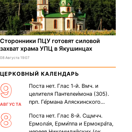
Сторонники ПЦУ готовят силовой
захват храма УПЦ в Якушинцах
08 Августа 19:07
ЦЕРКОВНЫЙ КАЛЕНДАРЬ
9
Поста нет. Глас 1-й. Вмч. и
целителя Пантелеи́мона (305).
прп. Ге́рмана Аляскинского
АВГУСТА
(прославление 1970). Блж.
8
Поста нет. Глас 8-й. Сщмчч.
Николая Кочанова, Христа
Ермола́я, Ерми́ппа и Ермокра́та,
ради...
иереев Никомидийских (ок.