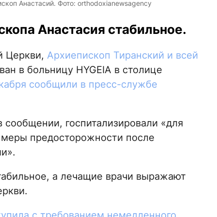
коп Анастасий. Фото: orthodoxianewsagency
скопа Анастасия стабильное.
й Церкви,
Архиепископ Тиранский и всей
ван в больницу HYGEIA в столице
кабря сообщили в пресс-службе
в сообщении, госпитализировали «для
 меры предосторожности после
и».
табильное, а лечащие врачи выражают
еркви.
упила с требованием немедленного