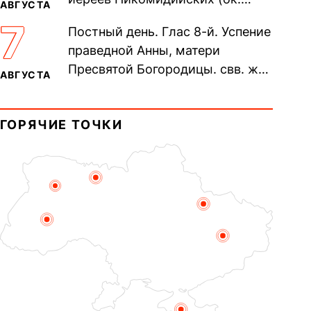
АВГУСТА
305). Прп. Моисе́я У́грина,
7
Постный день. Глас 8-й. Успение
Печерского, в Ближних
праведной Анны, матери
пещерах...
Пресвятой Богородицы. свв. жен
АВГУСТА
Олимпиа́ды, диаконисы (409) и
прп. Евпракси́и девы,...
ГОРЯЧИЕ ТОЧКИ