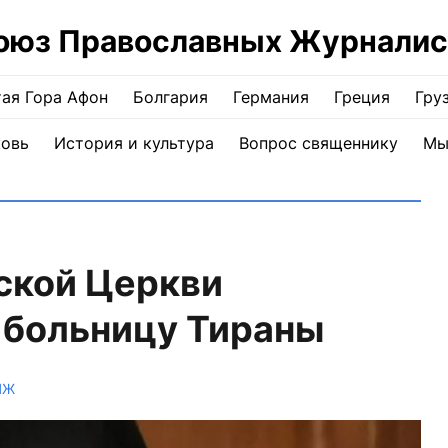
оюз Православных Журналис
ая Гора Афон
Болгария
Германия
Греция
Гру
ковь
История и культура
Вопрос священнику
Мы
ской Церкви
 больницу Тираны
ПЖ