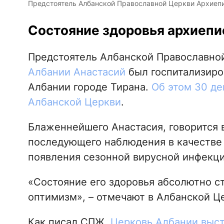
Предстоятель Албанской Православной Церкви Архиепис
Состояние здоровья архиепи
Предстоятель Албанской Православно
Албании Анастасий
был госпитализиро
Албании городе Тирана.
Об этом 30 де
Албанской Церкви
.
Блаженнейшего Анастасия, говорится 
последующего наблюдения в качестве
появления сезонной вирусной инфекци
«Состояние его здоровья абсолютно с
оптимизм», – отмечают в Албанской Ц
Как писал СПЖ,
Церковь Албании выст