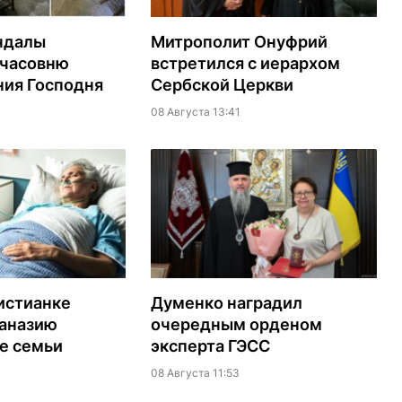
ндалы
Митрополит Онуфрий
 часовню
встретился с иерархом
ия Господня
Сербской Церкви
08 Августа 13:41
истианке
Думенко наградил
таназию
очередным орденом
е семьи
эксперта ГЭСС
08 Августа 11:53