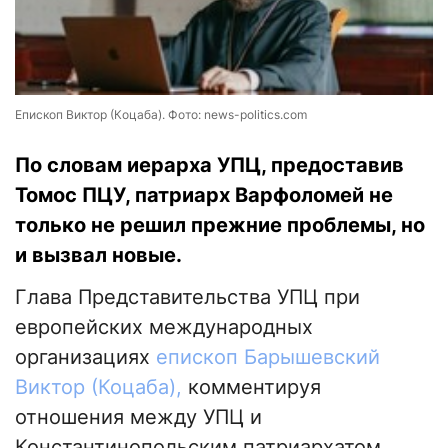
Епископ Виктор (Коцаба). Фото: news-politics.com
По словам иерарха УПЦ, предоставив
Томос ПЦУ, патриарх Варфоломей не
только не решил прежние проблемы, но
и вызвал новые.
Глава Представительства УПЦ при
европейских международных
организациях
епископ Барышевский
Виктор (Коцаба),
комментируя
отношения между УПЦ и
Константинопольским патриархатом,