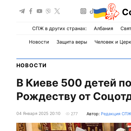
С
СПЖ в других странах:
Албания
Свят
Новости
Защита веры
Человек и Цер
НОВОСТИ
В Киеве 500 детей п
Рождеству от Соцот
04 Января 2025 20:10
Автор:
Редакция СП
277