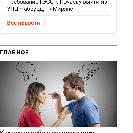
Требование ГЭСС к Почаеву выйти из
УПЦ – абсурд, – «Миряне»
Все новости
ГЛАВНОЕ
Как вести себя с неверующими