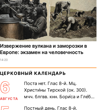
Извержение вулкана и заморозки в
Европе: экзамен на человечность
14:20
ЦЕРКОВНЫЙ КАЛЕНДАРЬ
6
Поста нет. Глас 8-й. Мц.
Христи́ны Тирской (ок. 300).
мчч. блгвв. кнн. Бори́са и Гле́ба,
АВГУСТА
во Святом Крещении Рома́на и
Постный день. Глас 8-й.
Дави́да (1015). Прп....