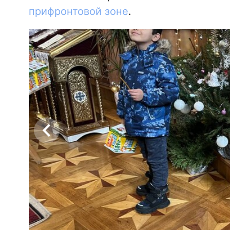
прифронтовой зоне
.