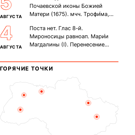
5
Почаевской иконы Божией
Матери (1675). мчч. Трофи́ма,
АВГУСТА
Фео́фила и с ними 13-ти
4
Поста нет. Глас 8-й.
мучеников (284–305). прав.
Мироносицы равноап. Мари́и
воина Фео́дора...
Магдалины (I). Перенесение
АВГУСТА
мощей сщмч. Фо́ки, епископа
Синопского (403–404). Прп.
ГОРЯЧИЕ ТОЧКИ
Корни́лия...