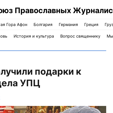
оюз Православных Журналис
ая Гора Афон
Болгария
Германия
Греция
Гру
ковь
История и культура
Вопрос священнику
Мы
олучили подарки к
дела УПЦ
Ж