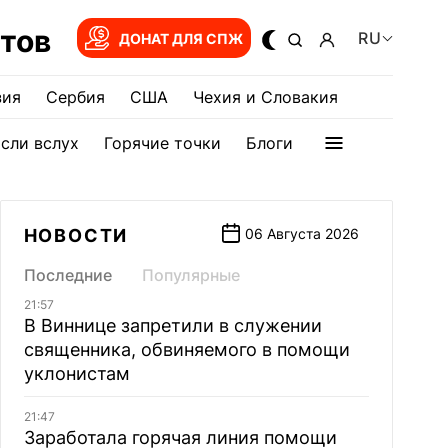
тов
RU
ДОНАТ ДЛЯ СПЖ
зия
Сербия
США
Чехия и Словакия
сли вслух
Горячие точки
Блоги
НОВОСТИ
06 Августа 2026
Последние
Популярные
21:57
В Виннице запретили в служении
священника, обвиняемого в помощи
уклонистам
21:47
Заработала горячая линия помощи