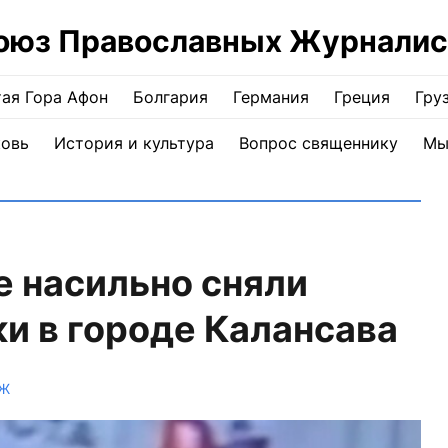
оюз Православных Журналис
ая Гора Афон
Болгария
Германия
Греция
Гру
ковь
История и культура
Вопрос священнику
Мы
 насильно сняли
и в городе Калансава
ПЖ