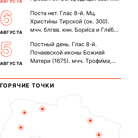
АВГУСТА
Олимпиа́ды, диаконисы (409) и
6
Поста нет. Глас 8-й. Мц.
прп. Евпракси́и девы,...
Христи́ны Тирской (ок. 300).
мчч. блгвв. кнн. Бори́са и Гле́ба,
АВГУСТА
во Святом Крещении Рома́на и
5
Постный день. Глас 8-й.
Дави́да (1015). Прп....
Почаевской иконы Божией
Матери (1675). мчч. Трофи́ма,
АВГУСТА
Фео́фила и с ними 13-ти
мучеников (284–305). прав.
ГОРЯЧИЕ ТОЧКИ
воина Фео́дора...