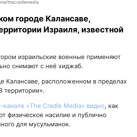
me/thecradlemedia
ком городе Калансаве,
ерритории Израиля, известной
отором израильские военные применяют
ьно снимают с неё хиджаб.
е Калансаве, расположенном в пределах
8 территории».
-канале «The Cradle Media» видно
, как
т физическое насилие и публично
нного для мусульманок.