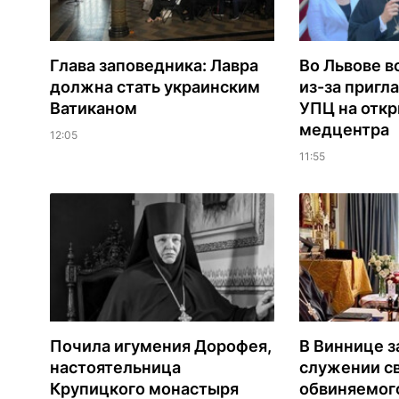
Глава заповедника: Лавра
Во Львове в
должна стать украинским
из-за пригл
Ватиканом
УПЦ на отк
медцентра
12:05
11:55
Почила игумения Дорофея,
В Виннице з
настоятельница
служении с
Крупицкого монастыря
обвиняемог