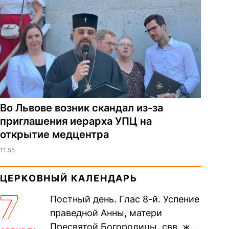
Во Львове возник скандал из-за
приглашения иерарха УПЦ на
открытие медцентра
11:55
ЦЕРКОВНЫЙ КАЛЕНДАРЬ
7
Постный день. Глас 8-й. Успение
праведной Анны, матери
Пресвятой Богородицы. свв. жен