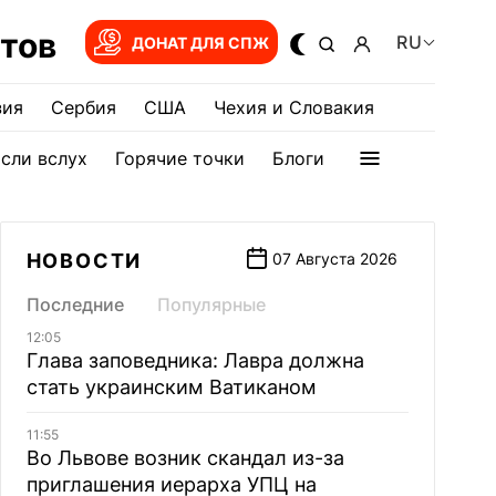
тов
RU
ДОНАТ ДЛЯ СПЖ
зия
Сербия
США
Чехия и Словакия
сли вслух
Горячие точки
Блоги
НОВОСТИ
07 Августа 2026
Последние
Популярные
12:05
Глава заповедника: Лавра должна
стать украинским Ватиканом
11:55
Во Львове возник скандал из-за
приглашения иерарха УПЦ на