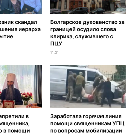
озник скандал
Болгарское духовенство за
ашения иерарха
границей осудило слова
рытие
клирика, служившего с
ПЦУ
11:01
апретили в
Заработала горячая линия
вященника,
помощи священникам УПЦ
о в помощи
по вопросам мобилизации