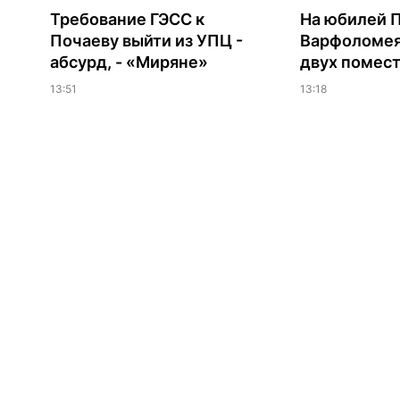
Требование ГЭСС к
На юбилей 
Почаеву выйти из УПЦ -
Варфоломея
абсурд, - «Миряне»
двух помес
13:51
13:18