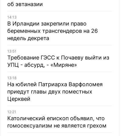
об эвтаназии
14:13
В Ирландии закрепили право
беременных трансгендеров на 26
недель декрета
13:51
Требование ГЭСС к Почаеву выйти из
УПЦ - абсурд, - «Миряне»
13:18
На юбилей Патриарха Варфоломея
приедут главы двух поместных
Церквей
12:21
Католический епископ объявил, что
гомосексуализм не является грехом