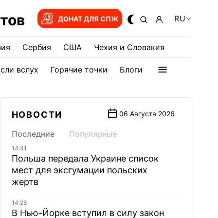
тов
RU
ДОНАТ ДЛЯ СПЖ
зия
Сербия
США
Чехия и Словакия
сли вслух
Горячие точки
Блоги
НОВОСТИ
06 Августа 2026
Последние
Популярные
14:41
Польша передала Украине список
мест для эксгумации польских
жертв
14:28
В Нью-Йорке вступил в силу закон