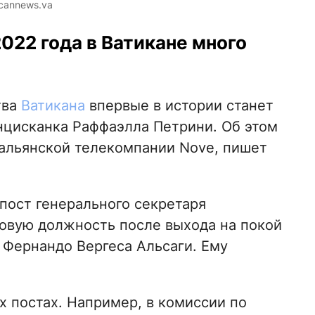
cannews.va
2022 года в Ватикане много
тва
Ватикана
впервые в истории станет
нцисканка Раффаэлла Петрини. Об этом
альянской телекомпании Nove, пишет
пост генерального секретаря
новую должность после выхода на покой
 Фернандо Вергеса Альсаги. Ему
х постах. Например, в комиссии по