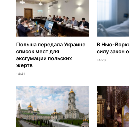
Польша передала Украине
В Нью-Йорке
список мест для
силу закон 
эксгумации польских
14:28
жертв
14:41