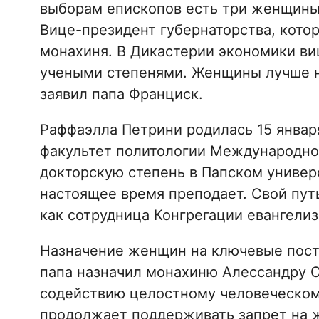
выборам епископов есть три женщины,
Вице-президент губернаторства, котор
монахиня. В Дикастерии экономики ви
учеными степенями. Женщины лучше на
заявил папа Франциск.
Раффаэлла Петрини родилась 15 января
факультет политологии Международног
докторскую степень в Папском универс
настоящее время преподает. Свой путь
как сотрудница Конгрегации евангелиз
Назначение женщин на ключевые посты 
папа назначил монахиню Алессандру 
содействию целостному человеческом
продолжает поддерживать запрет на 