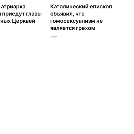
Патриарха
Католический епископ
 приедут главы
объявил, что
тных Церквей
гомосексуализм не
является грехом
12:21