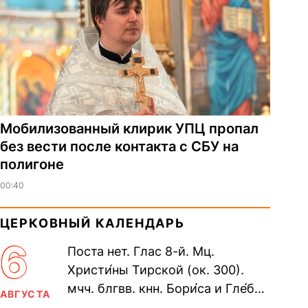
Мобилизованный клирик УПЦ пропал
без вести после контакта с СБУ на
полигоне
00:40
ЦЕРКОВНЫЙ КАЛЕНДАРЬ
6
Поста нет. Глас 8-й. Мц.
Христи́ны Тирской (ок. 300).
мчч. блгвв. кнн. Бори́са и Гле́ба,
АВГУСТА
во Святом Крещении Рома́на и