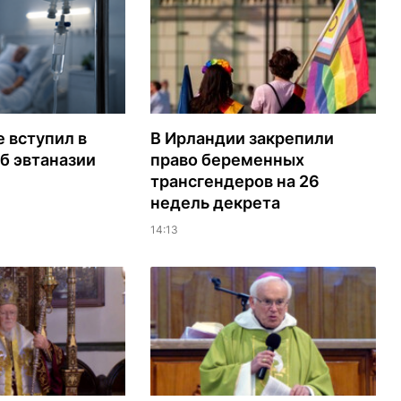
 вступил в
В Ирландии закрепили
об эвтаназии
право беременных
трансгендеров на 26
недель декрета
14:13