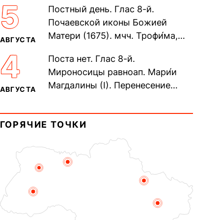
5
Постный день. Глас 8-й.
Дави́да (1015). Прп....
Почаевской иконы Божией
Матери (1675). мчч. Трофи́ма,
АВГУСТА
Фео́фила и с ними 13-ти
4
Поста нет. Глас 8-й.
мучеников (284–305). прав.
Мироносицы равноап. Мари́и
воина Фео́дора...
Магдалины (I). Перенесение
АВГУСТА
мощей сщмч. Фо́ки, епископа
Синопского (403–404). Прп.
ГОРЯЧИЕ ТОЧКИ
Корни́лия...