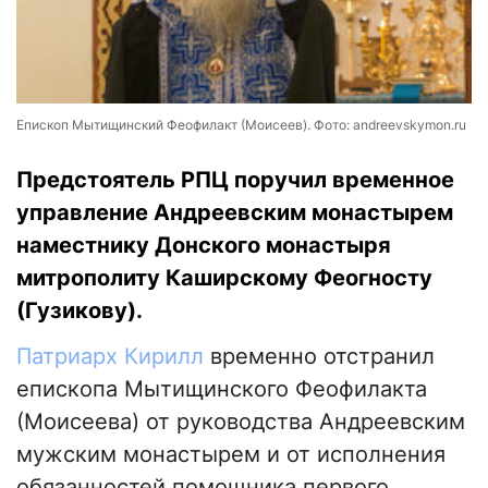
Епископ Мытищинский Феофилакт (Моисеев). Фото: andreevskymon.ru
Предстоятель РПЦ поручил временное
управление Андреевским монастырем
наместнику Донского монастыря
митрополиту Каширскому Феогносту
(Гузикову).
Патриарх Кирилл
временно отстранил
епископа Мытищинского Феофилакта
(Моисеева) от руководства Андреевским
мужским монастырем и от исполнения
обязанностей помощника первого