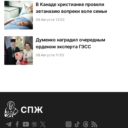
В Канаде христианке провели
эвтаназию вопреки воле семьи
08 Августа 13:02
Думенко наградил очередным
орденом эксперта ГЭСС
08 Августа 11:53
СПЖ