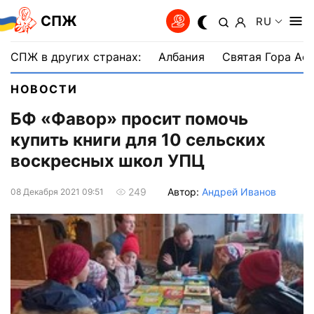
СПЖ
RU
СПЖ в других странах:
Албания
Святая Гора Аф
НОВОСТИ
БФ «Фавор» просит помочь
купить книги для 10 сельских
воскресных школ УПЦ
Автор:
Андрей Иванов
249
08 Декабря 2021 09:51