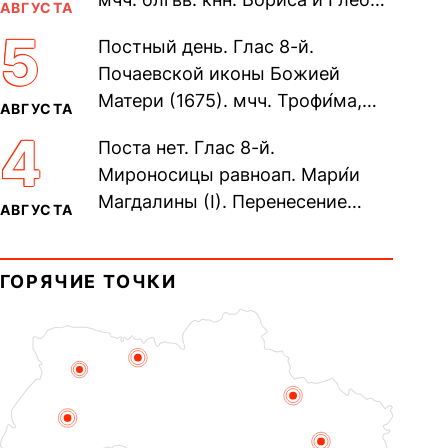
АВГУСТА
во Святом Крещении Рома́на и
5
Постный день. Глас 8-й.
Дави́да (1015). Прп....
Почаевской иконы Божией
Матери (1675). мчч. Трофи́ма,
АВГУСТА
Фео́фила и с ними 13-ти
4
Поста нет. Глас 8-й.
мучеников (284–305). прав.
Мироносицы равноап. Мари́и
воина Фео́дора...
Магдалины (I). Перенесение
АВГУСТА
мощей сщмч. Фо́ки, епископа
Синопского (403–404). Прп.
ГОРЯЧИЕ ТОЧКИ
Корни́лия...