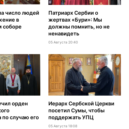
ла число людей
Патриарх Сербии о
жение в
жертвах «Бури»: Мы
м соборе
должны помнить, но не
ненавидеть
05 Августа 20:40
учил орден
Иерарх Сербской Церкви
кого
посетил Сумы, чтобы
 по случаю его
поддержать УПЦ
05 Августа 18:08