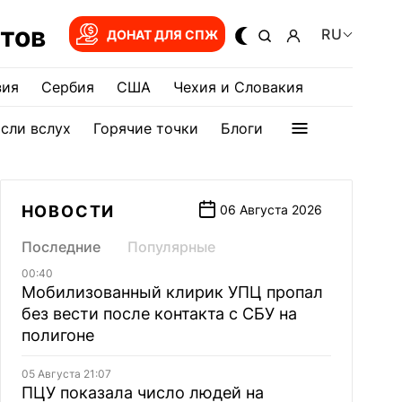
тов
RU
ДОНАТ ДЛЯ СПЖ
зия
Сербия
США
Чехия и Словакия
сли вслух
Горячие точки
Блоги
НОВОСТИ
06 Августа 2026
Последние
Популярные
00:40
Мобилизованный клирик УПЦ пропал
без вести после контакта с СБУ на
полигоне
05 Августа 21:07
ПЦУ показала число людей на