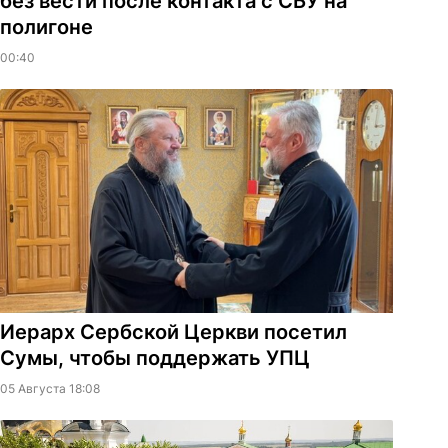
без вести после контакта с СБУ на
полигоне
00:40
Иерарх Сербской Церкви посетил
Сумы, чтобы поддержать УПЦ
05 Августа 18:08