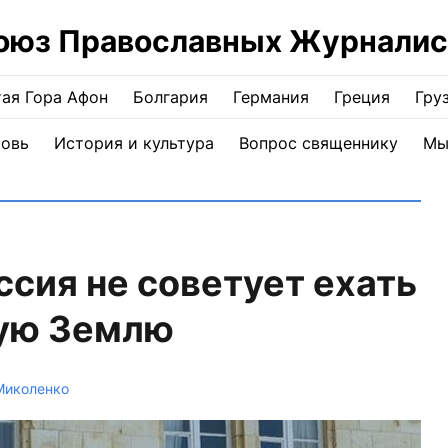
оюз Православных Журналис
ая Гора Афон
Болгария
Германия
Греция
Гру
ковь
История и культура
Вопрос священнику
Мы
ссия не советует ехать
тую Землю
Миколенко