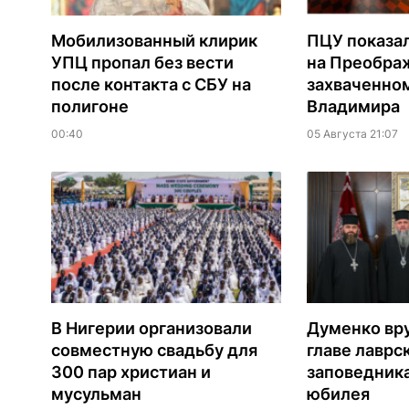
Мобилизованный клирик
ПЦУ показа
УПЦ пропал без вести
на Преобра
после контакта с СБУ на
захваченно
полигоне
Владимира
00:40
05 Августа 21:07
В Нигерии организовали
Думенко вр
совместную свадьбу для
главе лаврс
300 пар христиан и
заповедника
мусульман
юбилея