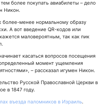
 тем более покупать авиабилеты – дело
н Никон.
 к более-менее нормальному образу
хи. А вот введение QR-кодов или
кажется маловероятным, так как пик
л.
 начинает касаться вопросов посещения
я определенный момент ущемления
иятностями», – рассказал игумен Никон.
тельство Русской Православной Церкви в
е в 1847 году.
илах въезда паломников в Израиль
.