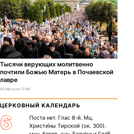
Тысячи верующих молитвенно
почтили Божью Матерь в Почаевской
лавре
05 Августа 17:49
ЦЕРКОВНЫЙ КАЛЕНДАРЬ
6
Поста нет. Глас 8-й. Мц.
Христи́ны Тирской (ок. 300).
мчч. блгвв. кнн. Бори́са и Гле́ба,