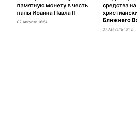
памятную монету в честь
средства н
папы Иоанна Павла II
христианск
Ближнего В
07 Августа 16:54
07 Августа 16:12