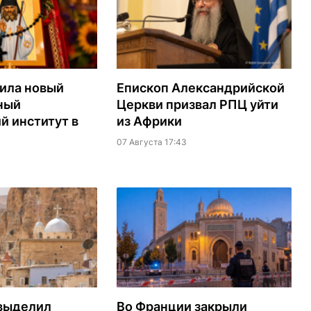
ила новый
Епископ Александрийской
ный
Церкви призвал РПЦ уйти
й институт в
из Африки
07 Августа 17:43
выделил
Во Франции закрыли