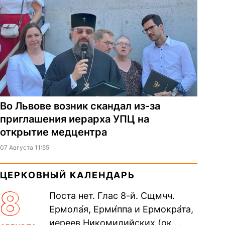
Во Львове возник скандал из-за
приглашения иерарха УПЦ на
открытие медцентра
07 Августа 11:55
ЦЕРКОВНЫЙ КАЛЕНДАРЬ
8
Поста нет. Глас 8-й. Сщмчч.
Ермола́я, Ерми́ппа и Ермокра́та,
иереев Никомидийских (ок.