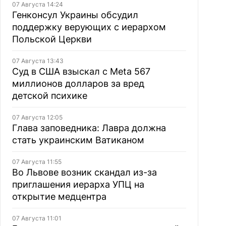
07 Августа 14:24
Генконсул Украины обсудил
поддержку верующих с иерархом
Польской Церкви
07 Августа 13:43
Суд в США взыскал с Meta 567
миллионов долларов за вред
детской психике
07 Августа 12:05
Глава заповедника: Лавра должна
стать украинским Ватиканом
07 Августа 11:55
Во Львове возник скандал из-за
приглашения иерарха УПЦ на
открытие медцентра
07 Августа 11:01