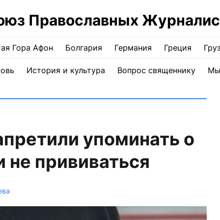
оюз Православных Журналис
ая Гора Афон
Болгария
Германия
Греция
Гру
ковь
История и культура
Вопрос священнику
Мы
апретили упоминать о
 не прививаться
ева