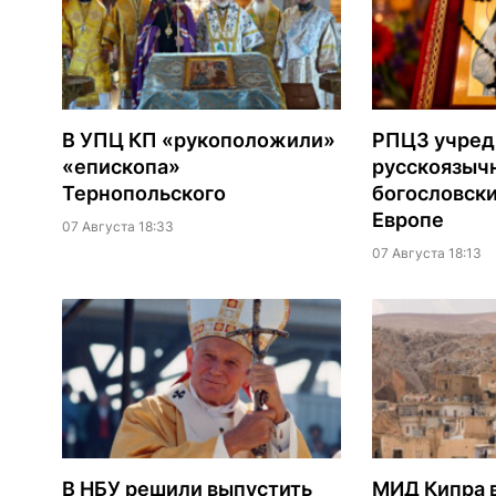
В УПЦ КП «рукоположили»
РПЦЗ учред
«епископа»
русскоязыч
Тернопольского
богословски
Европе
07 Августа 18:33
07 Августа 18:13
В НБУ решили выпустить
МИД Кипра 