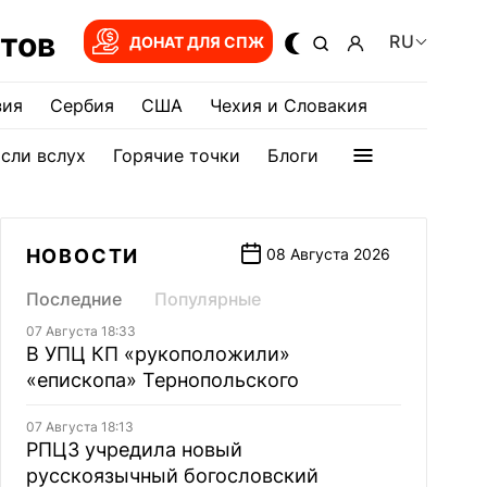
тов
RU
ДОНАТ ДЛЯ СПЖ
зия
Сербия
США
Чехия и Словакия
сли вслух
Горячие точки
Блоги
НОВОСТИ
08 Августа 2026
Последние
Популярные
07 Августа 18:33
В УПЦ КП «рукоположили»
«епископа» Тернопольского
07 Августа 18:13
РПЦЗ учредила новый
русскоязычный богословский